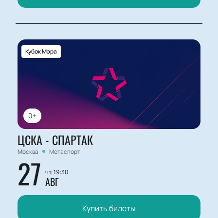
Кубок Мэра
0+
ЦСКА - СПАРТАК
Москва
Мегаспорт
27
чт, 19:30
АВГ
Купить билеты