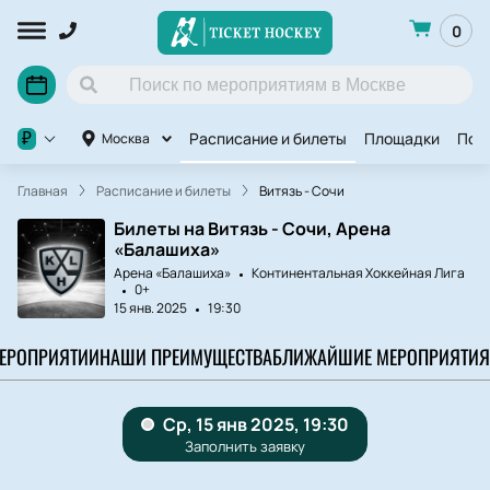
0
Расписание и билеты
Площадки
Под
₽
Москва
Главная
Расписание и билеты
Витязь - Сочи
Билеты на Витязь - Сочи, Арена
«Балашиха»
Арена «Балашиха»
Континентальная Хоккейная Лига
0+
15 янв. 2025
19:30
МЕРОПРИЯТИИ
НАШИ ПРЕИМУЩЕСТВА
БЛИЖАЙШИЕ МЕРОПРИЯТИЯ