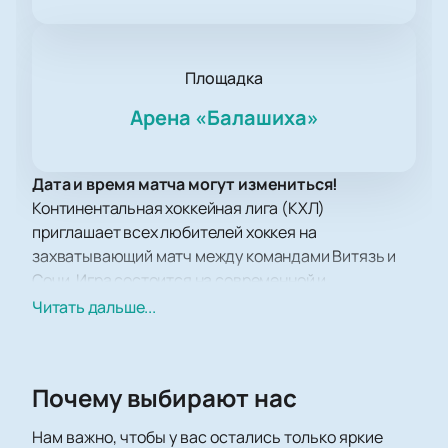
Площадка
Арена «Балашиха»
Дата и время матча могут измениться!
Континентальная хоккейная лига (КХЛ)
приглашает всех любителей хоккея на
захватывающий матч между командами Витязь и
Сочи. Игра состоится на современной и
комфортабельной Арене Балашиха, которая
Читать дальше...
славится своей отличной инфраструктурой и
удобством для зрителей.
Арена Балашиха предоставляет отличные условия
Почему выбирают нас
для просмотра хоккейных матчей. Просторные
трибуны обеспечивают хороший обзор с любого
Нам важно, чтобы у вас остались только яркие