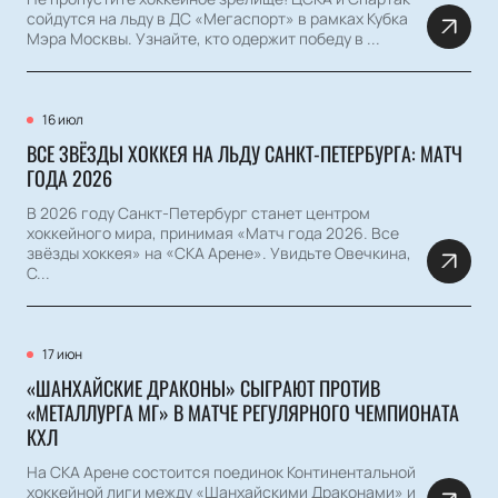
сойдутся на льду в ДС «Мегаспорт» в рамках Кубка
Мэра Москвы. Узнайте, кто одержит победу в ...
16 июл
ВСЕ ЗВЁЗДЫ ХОККЕЯ НА ЛЬДУ САНКТ-ПЕТЕРБУРГА: МАТЧ
ГОДА 2026
В 2026 году Санкт-Петербург станет центром
хоккейного мира, принимая «Матч года 2026. Все
звёзды хоккея» на «СКА Арене». Увидьте Овечкина,
С...
17 июн
«ШАНХАЙСКИЕ ДРАКОНЫ» СЫГРАЮТ ПРОТИВ
«МЕТАЛЛУРГА МГ» В МАТЧЕ РЕГУЛЯРНОГО ЧЕМПИОНАТА
КХЛ
На СКА Арене состоится поединок Континентальной
хоккейной лиги между «Шанхайскими Драконами» и