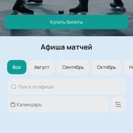
Купить билеты
Афиша матчей
Все
Август
Сентябрь
Октябрь
Н