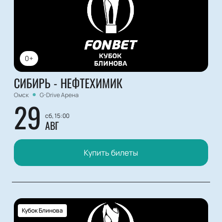
0+
СИБИРЬ - НЕФТЕХИМИК
Омск
G-Drive Арена
29
сб, 15:00
АВГ
Купить билеты
Кубок Блинова