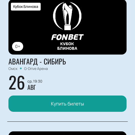
Кубок Блинова
0+
АВАНГАРД - СИБИРЬ
Омск
G-Drive Арена
26
ср, 19:30
АВГ
Купить билеты