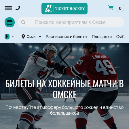
0
Расписание и билеты
Площадки
OviCu
₽
Омск
БИЛЕТЫ НА ХОККЕЙНЫЕ МАТЧИ В
ОМСКЕ
Почувствуйте атмосферу большого хоккея и единство
болельщиков