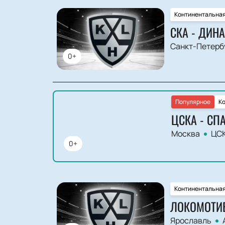
Континентальная
СКА - ДИН
Санкт-Петерб
0+
Популярное
Ко
ЦСКА - СП
Москва
ЦСК
0+
Континентальная
ЛОКОМОТИВ
Ярославль