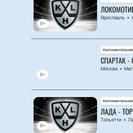
ЛОКОМОТИВ
Ярославль
0+
Континентальная
СПАРТАК - 
Москва
Мег
0+
Континентальная
ЛАДА - ТО
Тольятти
Л
0+