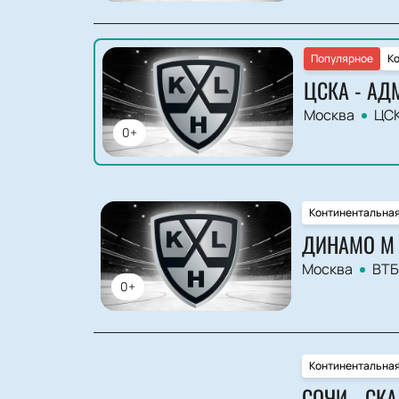
Популярное
Ко
ЦСКА - АД
Москва
ЦСК
0+
Континентальная
ДИНАМО М 
Москва
ВТБ
0+
Континентальная
СОЧИ - СКА