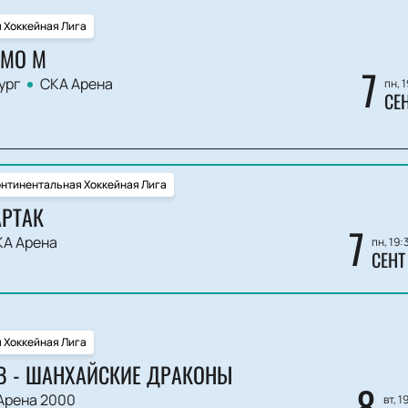
 Хоккейная Лига
АМО М
7
ург
СКА Арена
пн, 
СЕ
нтинентальная Хоккейная Лига
АРТАК
7
А Арена
пн, 19:
СЕНТ
 Хоккейная Лига
 - ШАНХАЙСКИЕ ДРАКОНЫ
8
Арена 2000
вт, 1