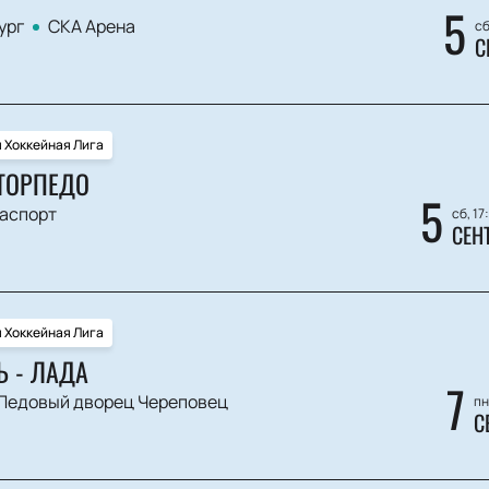
5
ург
СКА Арена
сб
С
 Хоккейная Лига
 ТОРПЕДО
5
аспорт
сб, 17
СЕН
 Хоккейная Лига
Ь - ЛАДА
7
Ледовый дворец Череповец
пн
С