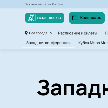
Хоккейные матчи России
Календарь
Расписание и билеты
П
Все города
Западная конференция
Кубок Мэра Мос
Запад