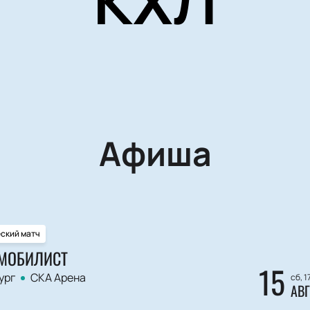
КХЛ
Афиша
еский матч
ОМОБИЛИСТ
15
ург
СКА Арена
сб, 1
АВГ