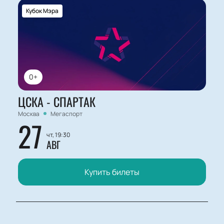
Кубок Мэра
0+
ЦСКА - СПАРТАК
Москва
Мегаспорт
27
чт, 19:30
АВГ
Купить билеты