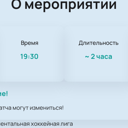
О мероприятии
Время
Длительность
19:30
~
2 часа
ие!
атча могут измениться!
нентальная хоккейная лига