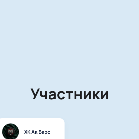
Участники
ХК Ак Барс