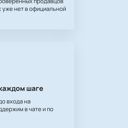
проверенных продавцов
, а каждый матч превращается в
х уже нет в официальной
нлайн
редей. Оформите заказ онлайн,
нать стоимость билетов просто —
мотреть игру.
ые цены.
каждом шаге
ия, ощутить атмосферу настоящей
до входа на
держим в чате и по