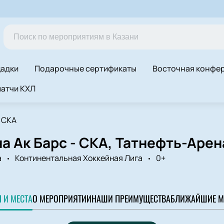
адки
Подарочные сертификаты
Восточная конфе
атчи КХЛ
- СКА
а Ак Барс - СКА, Татнефть-Арен
а
Континентальная Хоккейная Лига
0+
 И МЕСТА
О МЕРОПРИЯТИИ
НАШИ ПРЕИМУЩЕСТВА
БЛИЖАЙШИЕ М