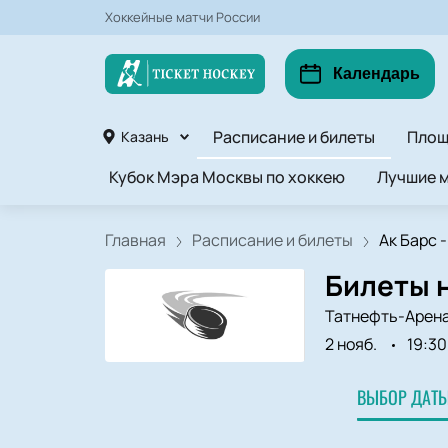
Хоккейные матчи России
Календарь
Расписание и билеты
Площ
Казань
Кубок Мэра Москвы по хоккею
Лучшие м
Главная
Расписание и билеты
Ак Барс 
Билеты н
Татнефть-Арен
2 нояб.
19:30
ВЫБОР ДАТЫ