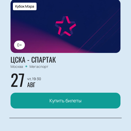
Кубок Мэра
0+
ЦСКА - СПАРТАК
Москва
Мегаспорт
27
чт, 19:30
АВГ
Купить билеты