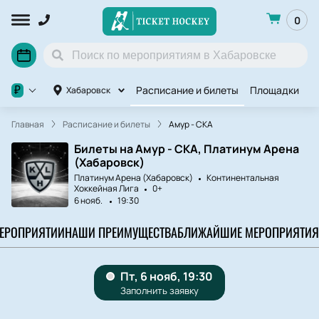
0
Расписание и билеты
Площадки
П
₽
Хабаровск
Главная
Расписание и билеты
Амур - СКА
Билеты на Амур - СКА, Платинум Арена
(Хабаровск)
Платинум Арена (Хабаровск)
Континентальная
Хоккейная Лига
0+
6 нояб.
19:30
МЕРОПРИЯТИИ
НАШИ ПРЕИМУЩЕСТВА
БЛИЖАЙШИЕ МЕРОПРИЯТИЯ