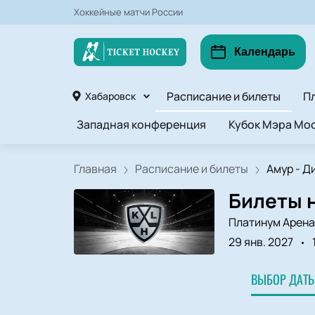
Хоккейные матчи России
Календарь
Расписание и билеты
П
Хабаровск
Западная конференция
Кубок Мэра Мос
Главная
Расписание и билеты
Амур - Д
Билеты н
Платинум Арена
29 янв. 2027
ВЫБОР ДАТЫ