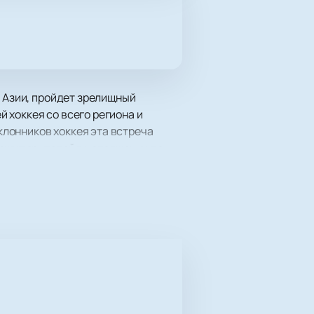
и Азии, пройдет зрелищный
 хоккея со всего региона и
лонников хоккея эта встреча
ржит зрителей в напряжении до
 Дикопольцева, 12, Хабаровск.
большого хоккея. Площадка
мур известен своей энергичной