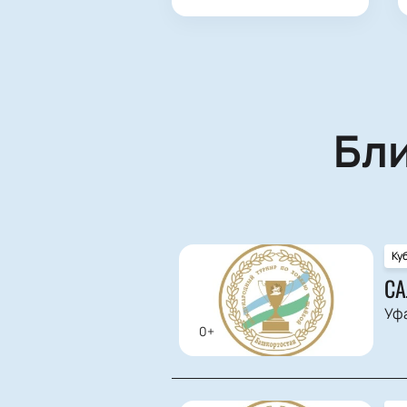
Бл
Ку
СА
Уф
0+