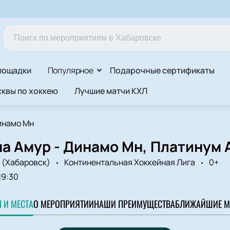
лощадки
Популярное
Подарочные сертификаты
квы по хоккею
Лучшие матчи КХЛ
инамо Мн
а Амур - Динамо Мн, Платинум 
 (Хабаровск)
Континентальная Хоккейная Лига
0+
19:30
 И МЕСТА
О МЕРОПРИЯТИИ
НАШИ ПРЕИМУЩЕСТВА
БЛИЖАЙШИЕ М