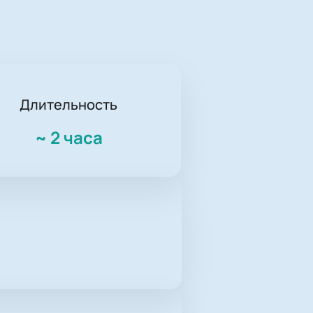
Длительность
~
2 часа