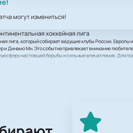
ие!
атча могут измениться!
онтинентальная хоккейная лига
ная лига, который собирает ведущие клубы России, Европы 
 и Динамо Мн. Это событие привлекает внимание любителей
мосферу настоящей борьбы и сильные впечатления. Для пок
сезона, ведь противостояние двух мощных команд всегда де
а ул. Дикопольцева, 12, Хабаровск
инамо Мн состоится на современной площадке по адресу: ул.
тных команд и смогут почувствовать уникальную атмосферу 
ков любого возраста.
ыбирают
гатой историей выступлений на международной арене. ХК А