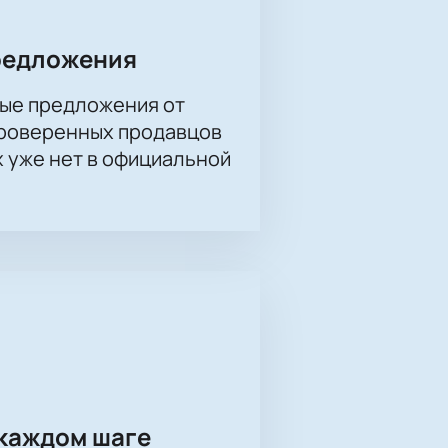
ровень подготовки и грамотную
нным поворотам на льду и борьбе
редложения
ые предложения от
проверенных продавцов
ючая матчи КХЛ. Арена
х уже нет в официальной
езопасности. Для гостей доступны
ствие от игры в комфортной
га онлайн
аза онлайн. С помощью понятной
твуют специальные предложения, а
.
каждом шаге