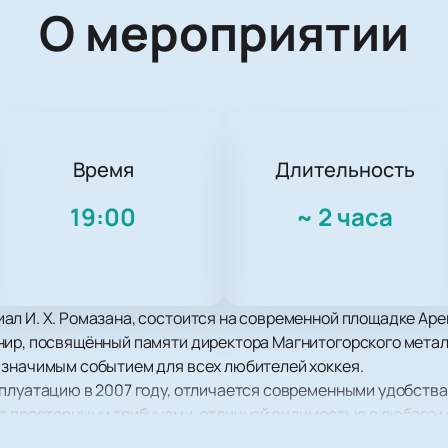
О мероприятии
Время
Длительность
19:00
~
2 часа
л И. Х. Ромазана, состоится на современной площадке Аре
нир, посвящённый памяти директора Магнитогорского мета
 значимым событием для всех любителей хоккея.
сплуатацию в 2007 году, отличается современными удобств
ет просторными трибунами, отличной видимостью с любого
ние матчей максимально приятным и безопасным.