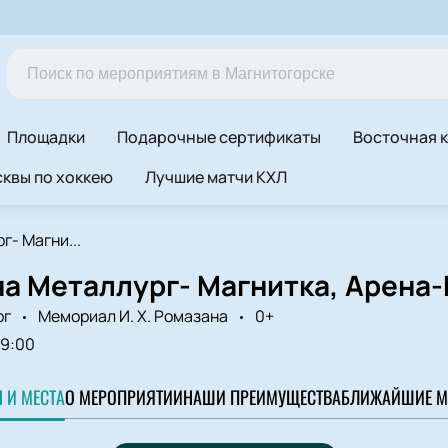
Площадки
Подарочные сертификаты
Восточная 
квы по хоккею
Лучшие матчи КХЛ
г- Магни...
на Металлург- Магнитка, Арена
рг
Мемориал И. Х. Ромазана
0+
19:00
 И МЕСТА
О МЕРОПРИЯТИИ
НАШИ ПРЕИМУЩЕСТВА
БЛИЖАЙШИЕ М