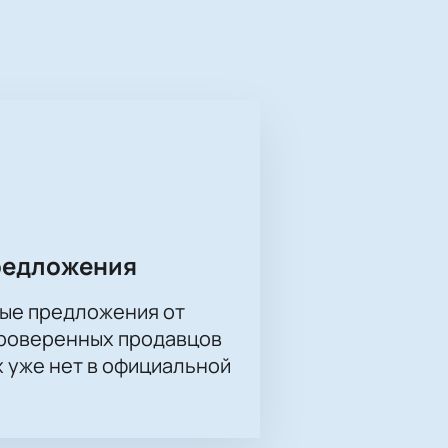
 нашем сайте. Процесс покупки
е выбрать лучшие места и оформить
веку, который внес значительный
 конце августа — начале сентября
дителя турнира.
о уже сейчас. Поддержите свою
ург.
редложения
ые предложения от
проверенных продавцов
х уже нет в официальной