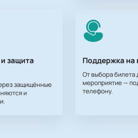
 и защита
Поддержка на 
От выбора билета 
мероприятие — под
через защищённые
телефону.
аняются и
и.