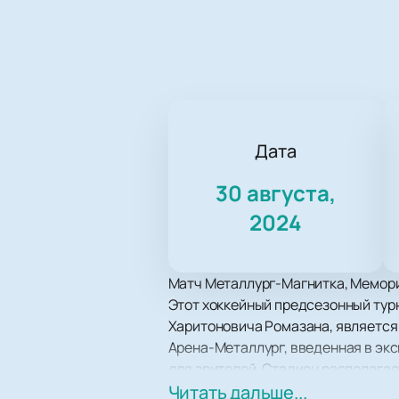
Дата
30 августа,
2024
Матч Металлург-Магнитка, Мемориа
Этот хоккейный предсезонный тур
Харитоновича Ромазана, является
Арена-Металлург, введенная в эк
для зрителей. Стадион располага
безопасности, что делает посеще
Читать дальше...