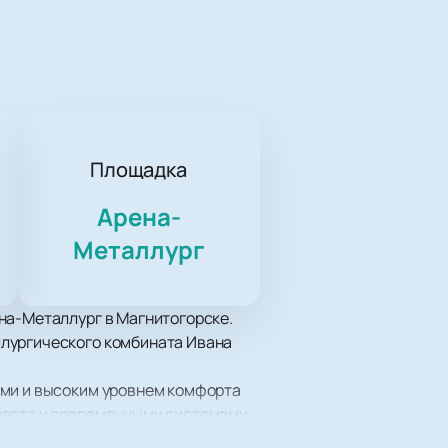
Площадка
Арена-
Металлург
на-Металлург в Магнитогорске.
ллургического комбината Ивана
ами и высоким уровнем комфорта
 места и современными системами