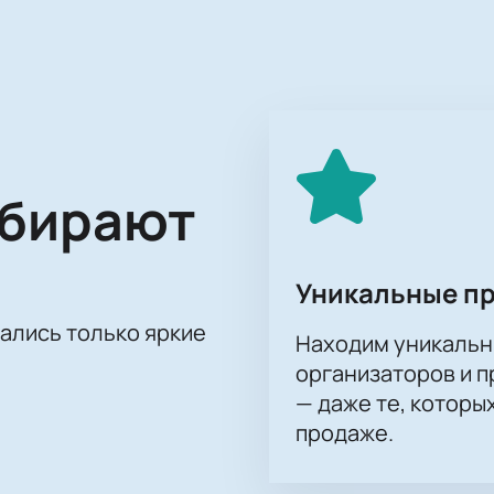
спортивное событие, рекомендуем заранее
купить билеты
на
оляет вам сэкономить время и избежать очередей. Вы может
 просто хоккейный турнир, это дань уважения великому чело
 металлургического комбината и города в целом. Ежегодно в
тся сильнейшие команды, чтобы побороться за звание побе
ого значимого события. Купить билеты на нашем сайте можн
ыбирают
ахватывающей игрой в комфортных условиях Арены-Металл
Уникальные п
тались только яркие
Находим уникальн
организаторов и 
— даже те, которы
продаже.