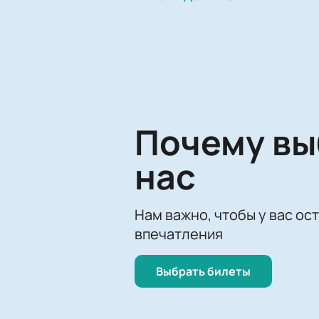
Чтобы не пропустить это важное 
билетов прост и удобен, что позв
заказ всего за несколько кликов.
Мемориал И. Х. Ромазана — это не
вклад в развитие Магнитогорского
на льду Арены-Металлург собираю
Не упустите шанс стать частью эт
Почему в
любимую команду и насладитесь з
нас
Нам важно, чтобы у вас ос
впечатления
Выбрать билеты