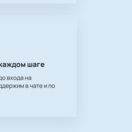
довой арены. Выбирайте удобный
 1/8 финала на Арене-
аказать билеты, нужно выбрать
вы получите письмо с
каждом шаге
до входа на
держим в чате и по