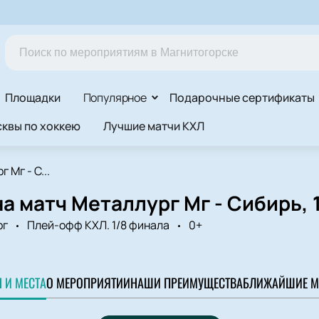
Площадки
Популярное
Подарочные сертификаты
квы по хоккею
Лучшие матчи КХЛ
 Мг - С...
а матч Металлург Мг - Сибирь,
рг
Плей-офф КХЛ. 1/8 финала
0+
 И МЕСТА
О МЕРОПРИЯТИИ
НАШИ ПРЕИМУЩЕСТВА
БЛИЖАЙШИЕ М