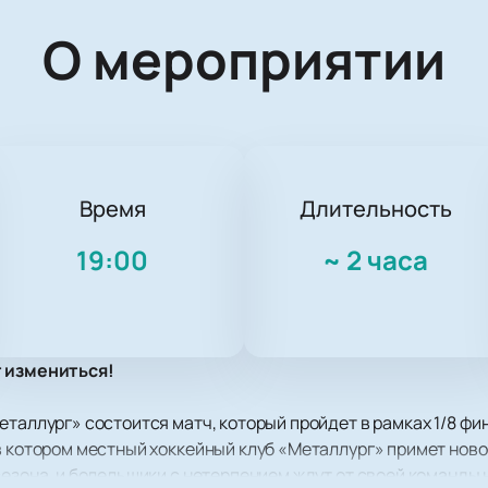
О мероприятии
Время
Длительность
19:00
~
2 часа
т измениться!
еталлург» состоится матч, который пройдет в рамках 1/8 фи
в котором местный хоккейный клуб «Металлург» примет нов
сезона, и болельщики с нетерпением ждут от своей команды 