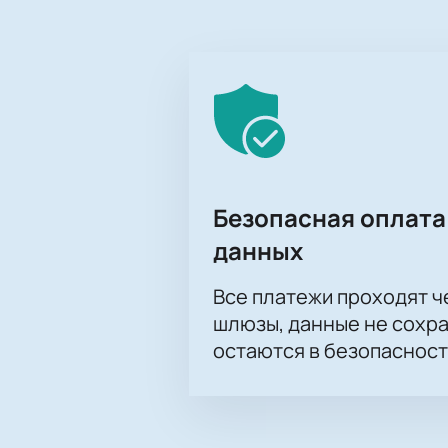
Прайс-лист на билеты в ра
На нашем сайте представлена пол
вариант и оптимальную цену и офо
Оформить покупку билетов
Металлург
На нашем сайте можно приобрести 
место на трибунах, заполнить фор
электронными билетами, которые 
Безопасная оплата
данных
Все платежи проходят 
шлюзы, данные не сохр
остаются в безопасност