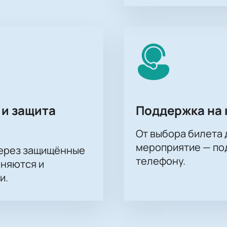
мках Кубка Гагарина
ная информация о стоимости билетов для всех секторов ле
рмляйте доставку билетов онлайн.
 на матч плей-офф КХЛ Металлург Мг — Сибирь
билеты на матч плей-офф «Металлург» - «Сибирь». Чтобы з
му и произвести оплату. После завершения покупки билетов 
позволят вам посетить игру вашей любимой команды.
 и защита
Поддержка на 
От выбора билета 
мероприятие — под
через защищённые
телефону.
аняются и
и.