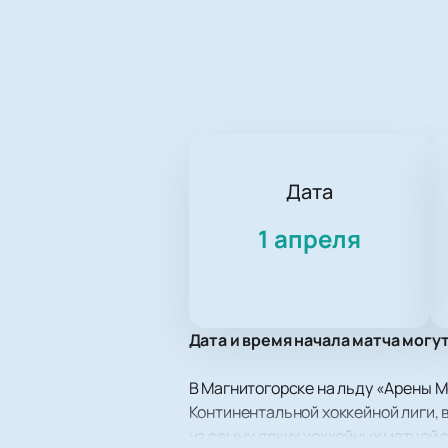
Дата
1 апреля
Дата и время начала матча могу
В Магнитогорске на льду «Арены М
Континентальной хоккейной лиги, 
из самых ярких хоккейных матчей 