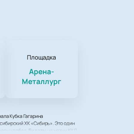
Площадка
Арена-
Металлург
нала Кубка Гагарина
осибирский ХК «Сибирь». Это один
новых побед.
Билеты
на матчи КХЛ