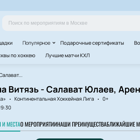
щадки
Популярное
Подарочные сертификаты
Во
квы по хоккею
Лучшие матчи КХЛ
Салават...
а Витязь - Салават Юлаев, Аре
ха»
Континентальная Хоккейная Лига
0+
19:30
 И МЕСТА
О МЕРОПРИЯТИИ
НАШИ ПРЕИМУЩЕСТВА
БЛИЖАЙШИЕ М