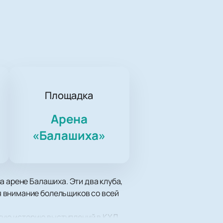
Площадка
Арена
«Балашиха»
 арене Балашиха. Эти два клуба,
я внимание болельщиков со всей
атую историю выступлений в КХЛ.