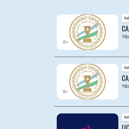
Ку
СА
Уф
0+
Ку
СА
Уф
0+
Ку
ЦС