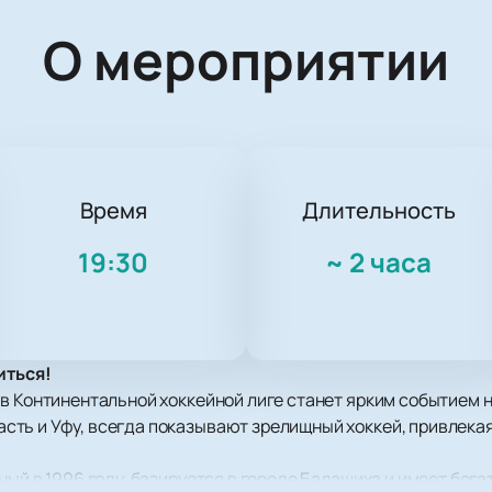
О мероприятии
Время
Длительность
19:30
~
2 часа
иться!
в Континентальной хоккейной лиге станет ярким событием на
ть и Уфу, всегда показывают зрелищный хоккей, привлека
ный в 1996 году, базируется в городе Балашиха и имеет бог