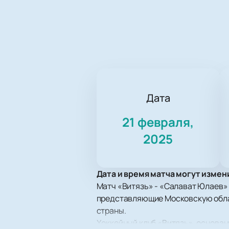
Дата
21 февраля,
2025
Дата и время матча могут измен
Матч «Витязь» - «Салават Юлаев» 
представляющие Московскую облас
страны.
Хоккейный клуб «Витязь», основан