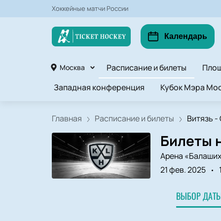
Хоккейные матчи России
Календарь
Расписание и билеты
Пло
Москва
Западная конференция
Кубок Мэра Мос
Главная
Расписание и билеты
Витязь - 
Билеты н
Арена «Балаши
21 фев. 2025
ВЫБОР ДАТЫ