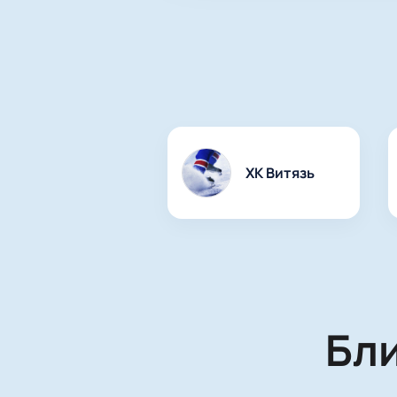
ХК Витязь
Бл