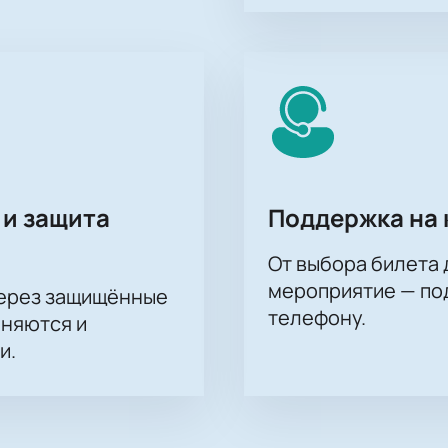
 и защита
Поддержка на 
От выбора билета 
мероприятие — под
через защищённые
телефону.
аняются и
и.