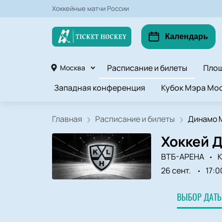
Хоккейные матчи России
Календарь
Расписание и билеты
Пло
Москва
Западная конференция
Кубок Мэра Мос
Главная
Расписание и билеты
Динамо М
Хоккей Д
ВТБ-АРЕНА
К
26 сент.
17:0
ВЫБОР ДАТЫ