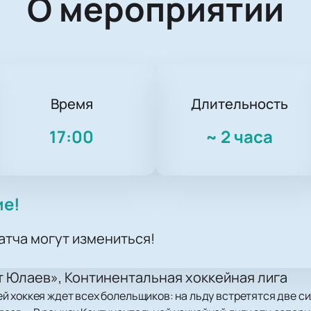
О мероприятии
Время
Длительность
17:00
~
2 часа
ие!
атча могут измениться!
 Юлаев», Континентальная хоккейная лига
й хоккея ждет всех болельщиков: на льду встретятся две 