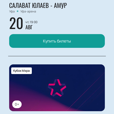
САЛАВАТ ЮЛАЕВ - АМУР
Уфа
Уфа-арена
20
чт, 19:00
АВГ
Купить билеты
Кубок Мэра
0+