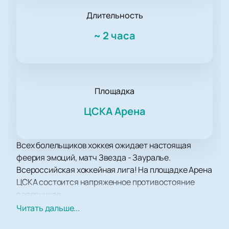
Длительность
~
2 часа
Площадка
ЦСКА Арена
Всех болельщиков хоккея ожидает настоящая
феерия эмоций, матч Звезда - Зауралье.
Всероссийская хоккейная лига! На площадке Арена
ЦСКА состоится напряженное противостояние
соперников.
Вас ожидают несколько часов напряженного,
Читать дальше...
захватывающего противостояния соперников,