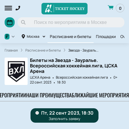
0
Расписание и билеты
Площадки
OviC
₽
Москва
Главная
Расписание и билеты
Звезда - Заураль...
Билеты на Звезда - Зауралье.
Всероссийская хоккейная лига, ЦСКА
Арена
ЦСКА Арена
Всероссийская хоккейная лига
0+
22 сент. 2023
18:30
МЕРОПРИЯТИИ
НАШИ ПРЕИМУЩЕСТВА
БЛИЖАЙШИЕ МЕРОПРИЯТИЯ