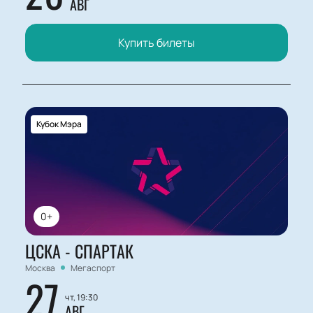
АВГ
Купить билеты
Кубок Мэра
0+
ЦСКА - СПАРТАК
Москва
Мегаспорт
27
чт, 19:30
АВГ