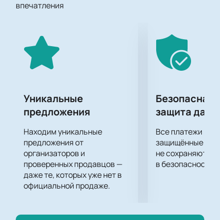
В центре событий вы окажетесь наравне с
впечатления
участниками состязания, ведь ваша поддержка с
трибун также важна для победы, как и мастерство
самих спортсменов. Не упустите ни одного важного
момента из противостояния соперников! Вы точно
будете сидеть на трибунах затаив дыхание.
У вас есть редкая возможность ощутить себя
участником всего происходящего на площадке
ЦСКА Арены. Ваши эмоции, поддержка на трибунах
Уникальные
Безопасная 
помогут спортсменам показать все, на что они
предложения
защита данн
способны, ради достижения цели. Любовь и
поддержка болельщиков важна для них не менее
Находим уникальные
Все платежи про
собственной подготовки и профессионализма.
предложения от
защищённые шлю
организаторов и
не сохраняются 
проверенных продавцов —
в безопасности.
даже те, которых уже нет в
официальной продаже.