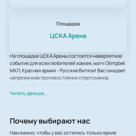
Площадка
ЦСКА Арена
На площадке ЦСКА Арены состоится невероятное
событие для всех любителей хоккея, матч Olimpbet
МХЛ, Красная армия - Русские Витязи! Вас ожидает
напряженное противостояние спортсменов,
динамичное, яркое и эмоциональное.
Вас ожидают несколько часов напряженного,
Читать дальше...
захватывающего противостояния соперников,
каждый из которых не намерен уступать другому.
Узнайте, что такое настоящий дух соперничества,
Почему выбирают нас
воля к победе и стремление, словом, настоящие
спортивные эмоции.
Нам важно, чтобы у вас остались только яркие