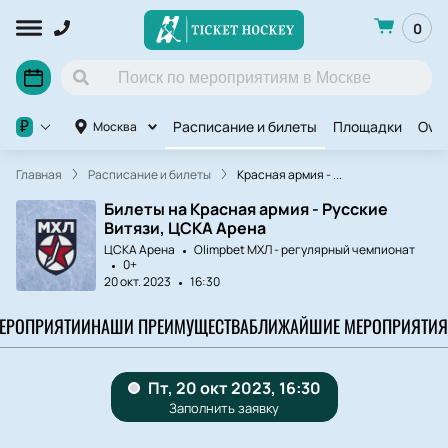
0
Расписание и билеты
Площадки
OviC
₽
Москва
Главная
Расписание и билеты
Красная армия - ...
Билеты на Красная армия - Русские
Витязи, ЦСКА Арена
ЦСКА Арена
Olimpbet МХЛ - регулярный чемпионат
0+
20 окт. 2023
16:30
МЕРОПРИЯТИИ
НАШИ ПРЕИМУЩЕСТВА
БЛИЖАЙШИЕ МЕРОПРИЯТИЯ