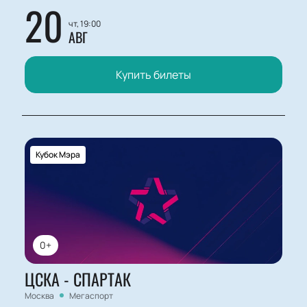
20
чт, 19:00
АВГ
Купить билеты
Кубок Мэра
0+
ЦСКА - СПАРТАК
Москва
Мегаспорт