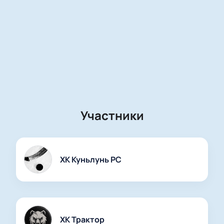
Участники
ХК Куньлунь РС
ХК Трактор