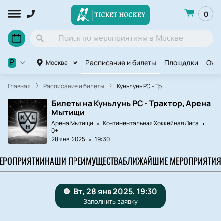
0
Расписание и билеты
Площадки
OviC
₽
Москва
Главная
Расписание и билеты
Куньлунь РС - Тр...
Билеты на Куньлунь РС - Трактор, Арена
Мытищи
Арена Мытищи
Континентальная Хоккейная Лига
0+
28 янв. 2025
19:30
МЕРОПРИЯТИИ
НАШИ ПРЕИМУЩЕСТВА
БЛИЖАЙШИЕ МЕРОПРИЯТИЯ