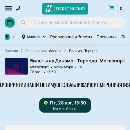
0
Расписание и билеты
Площадки
Под
₽
Москва
Главная
Расписание и билеты
Динамо - Торпедо
Билеты на Динамо - Торпедо, Мегаспорт
Мегаспорт
Кубок Мэра
0+
28 авг.
15:30
МЕРОПРИЯТИИ
НАШИ ПРЕИМУЩЕСТВА
БЛИЖАЙШИЕ МЕРОПРИЯТИЯ