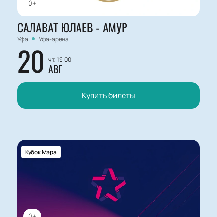
0+
САЛАВАТ ЮЛАЕВ - АМУР
Уфа
Уфа-арена
20
чт, 19:00
АВГ
Купить билеты
Кубок Мэра
0+