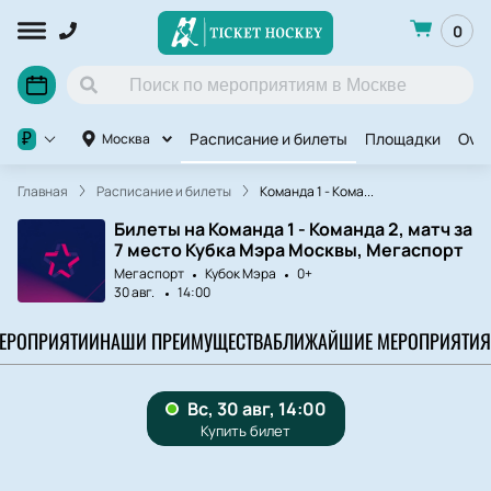
0
Расписание и билеты
Площадки
OviC
₽
Москва
Главная
Расписание и билеты
Команда 1 - Кома...
Билеты на Команда 1 - Команда 2, матч за
7 место Кубка Мэра Москвы, Мегаспорт
Мегаспорт
Кубок Мэра
0+
30 авг.
14:00
МЕРОПРИЯТИИ
НАШИ ПРЕИМУЩЕСТВА
БЛИЖАЙШИЕ МЕРОПРИЯТИЯ