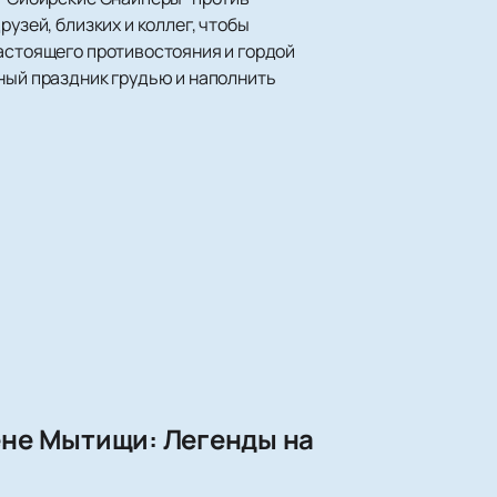
узей, близких и коллег, чтобы
настоящего противостояния и гордой
вный праздник грудью и наполнить
ене Мытищи: Легенды на