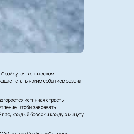
бы" сойдутся в эпическом
бещает стать ярким событием сезона
разгорается истинная страсть
упление, чтобы завоевать
 пас, каждый бросок и каждую минуту
 "Сибирские Снайперы" против