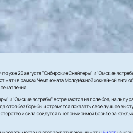
у что уже 26 августа "Сибирские Снайперы" и "Омские ястре
от матч в рамках Чемпионата Молодёжной хоккейной лиги о
впечатления.
ры" и "Омские ястребы" встречаются на поле боя, на льду 
сдаются без борьбы и стремятся показать свое лучшее выст
стерство и сила сойдутся в непримиримой борьбе за каждый
онировать места на этот захватывающий матч!
Билет
на игру