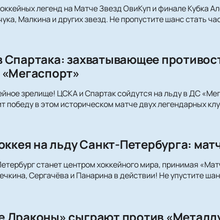
хоккейных легенд на Матче Звезд ОвиКуп и финале Кубка 
ука, Малкина и других звезд. Не пропустите шанс стать ч
 Спартака: захватывающее противост
 «Мегаспорт»
ейное зрелище! ЦСКА и Спартак сойдутся на льду в ДС «Ме
ит победу в этом историческом матче двух легендарных клу
оккея на льду Санкт-Петербурга: мат
Петербург станет центром хоккейного мира, принимая «Матч
ечкина, Сергачёва и Панарина в действии! Не упустите шан
 Драконы» сыграют против «Металлу