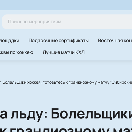
лощадки
Подарочные сертификаты
Восточная ко
квы по хоккею
Лучшие матчи КХЛ
у: Болельщики хоккея, готовьтесь к грандиозному матчу "Сибирски
а льду: Болельщики
 к грандиозному ма