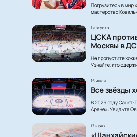
Погрузитесь в мир 
мастерство Ковальч
1 августа
ЦСКА против
Москвы в ДС
Не пропустите хокк
Узнайте, кто одерж
16 июля
Все звёзды х
В 2026 году Санкт-
Арене». Увидьте Ов
17 июня
«Шанхайские