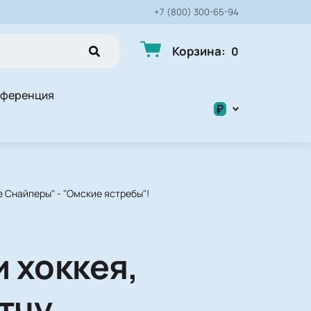
+7 (800) 300-65-94
Корзина
:
0
нференция
₽
$
₽
е Снайперы" - "Омские ястребы"!
 хоккея,
тчу