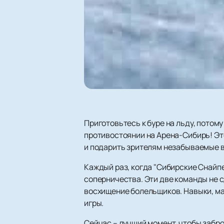
Приготовьтесь к буре на льду, потом
противостоянии на Арена-Сибирь! Эт
и подарить зрителям незабываемые 
Каждый раз, когда "Сибирские Снайпе
соперничества. Эти две команды не 
восхищение болельщиков. Навыки, ма
игры.
Сейчас – лучший момент, чтобы забр