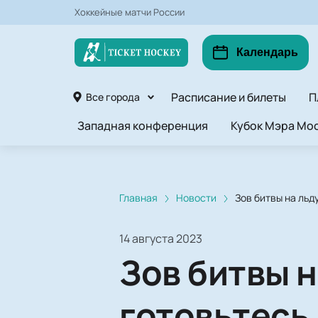
Хоккейные матчи России
Календарь
Расписание и билеты
П
Все города
Западная конференция
Кубок Мэра Мос
Главная
Новости
Зов битвы на льд
14 августа 2023
Зов битвы н
готовьтесь