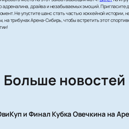
ир адреналина, драйва и незабываемых эмоций. Пригласите др
омент. Не упустите шанс стать частью хоккейной истории, 
м, на трибунах Арена-Сибирь, чтобы встретить этот спорти
гии!
Больше новостей
ОвиКуп и Финал Кубка Овечкина на Ар