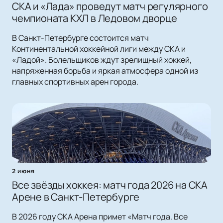
СКА и «Лада» проведут матч регулярного
чемпионата КХЛ в Ледовом дворце
В Санкт-Петербурге состоится матч
Континентальной хоккейной лиги между СКА и
«Ладой». Болельщиков ждут зрелищный хоккей,
напряженная борьба и яркая атмосфера одной из
главных спортивных арен города.
2 июня
Все звёзды хоккея: матч года 2026 на СКА
Арене в Санкт-Петербурге
В 2026 году СКА Арена примет «Матч года. Все