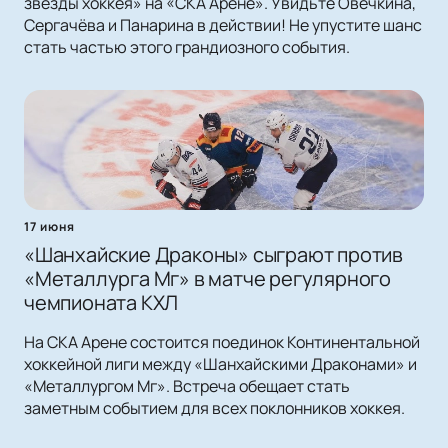
звёзды хоккея» на «СКА Арене». Увидьте Овечкина,
Сергачёва и Панарина в действии! Не упустите шанс
стать частью этого грандиозного события.
17 июня
«Шанхайские Драконы» сыграют против
«Металлурга Мг» в матче регулярного
чемпионата КХЛ
На СКА Арене состоится поединок Континентальной
хоккейной лиги между «Шанхайскими Драконами» и
«Металлургом Мг». Встреча обещает стать
заметным событием для всех поклонников хоккея.