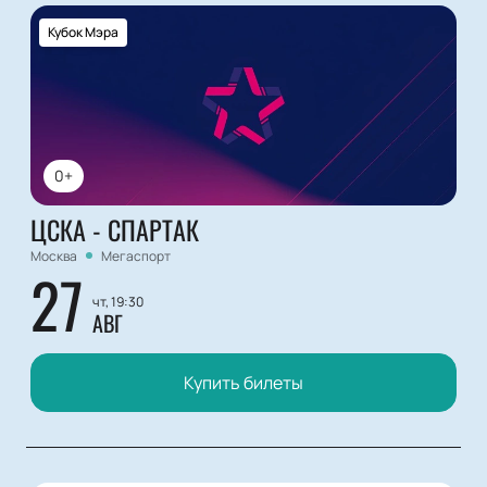
Кубок Мэра
0+
ЦСКА - СПАРТАК
Москва
Мегаспорт
27
чт, 19:30
АВГ
Купить билеты