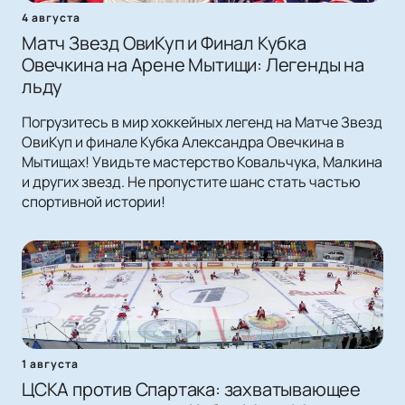
4 августа
Матч Звезд ОвиКуп и Финал Кубка
Овечкина на Арене Мытищи: Легенды на
льду
Погрузитесь в мир хоккейных легенд на Матче Звезд
ОвиКуп и финале Кубка Александра Овечкина в
Мытищах! Увидьте мастерство Ковальчука, Малкина
и других звезд. Не пропустите шанс стать частью
спортивной истории!
1 августа
ЦСКА против Спартака: захватывающее