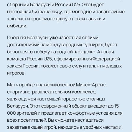
сборными Беларуси и России U25. Это будет
настоящая битва на льду, где молодые и талантливые
хоккеисты продемонстрируют свои навыки и
амбиции.
Сборная Беларуси, уже известная своими
достижениями на международных турнирах, будет
бороться за победу на родной площадке. А новая
команда России U25, сформированная Федерацией
хоккея России, покажет свою силу и талант молодых
игроков.
Матч пройдет на великолепной Минск-Арене,
спортивно-развлекательном комплексе,
являющемся настоящей гордостью столицы
Беларуси. Этот современный объект вмещает до 15
000 зрителей и предлагает комфортные условия для
всех посетителей. Вы сможете насладиться
захватывающей игрой, находясь в удобных местах и