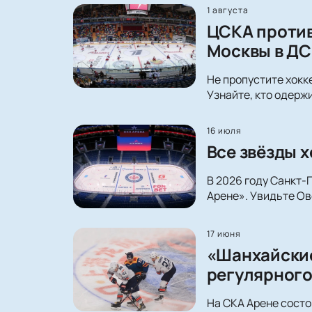
1 августа
ЦСКА против
Москвы в ДС
Не пропустите хокк
Узнайте, кто одерж
16 июля
Все звёзды х
В 2026 году Санкт-
Арене». Увидьте Ов
17 июня
«Шанхайские
регулярного
На СКА Арене состо