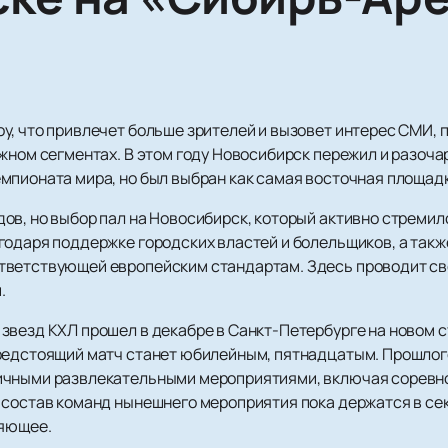
у, что привлечет больше зрителей и вызовет интерес СМИ, 
жном сегментах. В этом году Новосибирск пережил и разочар
мпионата мира, но был выбран как самая восточная площад
ов, но выбор пал на Новосибирск, который активно стремил
годаря поддержке городских властей и болельщиков, а так
тветствующей европейским стандартам. Здесь проводит св
.
звезд КХЛ прошел в декабре в Санкт-Петербурге на новом 
предстоящий матч станет юбилейным, пятнадцатым. Прошлог
ичными развлекательными мероприятиями, включая соревно
 состав команд нынешнего мероприятия пока держатся в сек
ляющее.