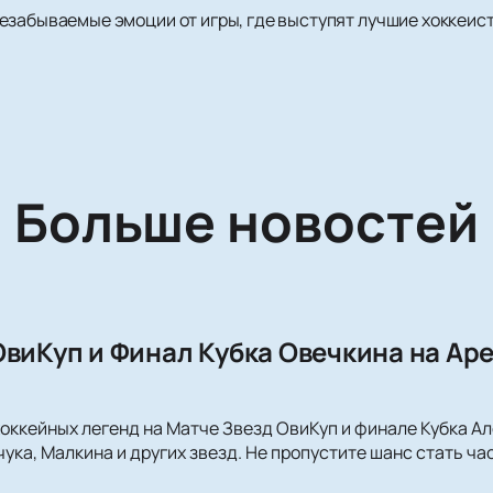
забываемые эмоции от игры, где выступят лучшие хоккеист
Больше новостей
ОвиКуп и Финал Кубка Овечкина на Ар
хоккейных легенд на Матче Звезд ОвиКуп и финале Кубка 
ука, Малкина и других звезд. Не пропустите шанс стать ч