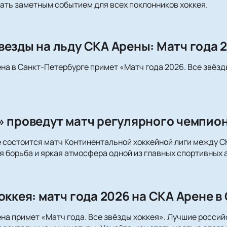
ать заметным событием для всех поклонников хоккея.
везды на льду СКА Арены: Матч года 
ена в Санкт-Петербурге примет «Матч года 2026. Все звёзд
» проведут матч регулярного чемпио
 состоится матч Континентальной хоккейной лиги между 
я борьба и яркая атмосфера одной из главных спортивных 
оккея: матч года 2026 на СКА Арене 
ена примет «Матч года. Все звёзды хоккея». Лучшие российс