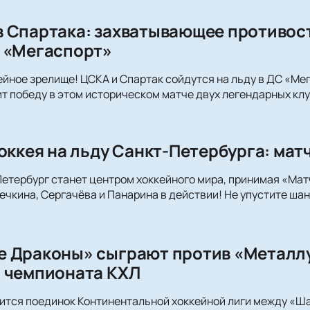
 Спартака: захватывающее противост
 «Мегаспорт»
ейное зрелище! ЦСКА и Спартак сойдутся на льду в ДС «Ме
ит победу в этом историческом матче двух легендарных клу
оккея на льду Санкт-Петербурга: мат
Петербург станет центром хоккейного мира, принимая «Матч
ечкина, Сергачёва и Панарина в действии! Не упустите шан
 Драконы» сыграют против «Металлу
 чемпионата КХЛ
ится поединок Континентальной хоккейной лиги между «Ш