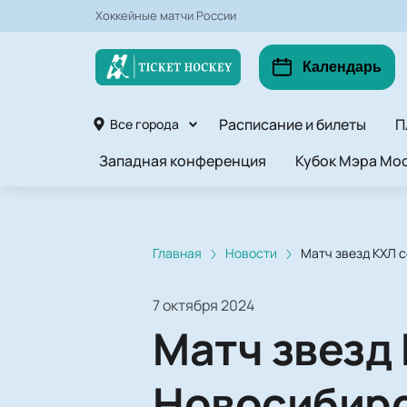
Хоккейные матчи России
Календарь
Расписание и билеты
П
Все города
Западная конференция
Кубок Мэра Мос
Главная
Новости
Матч звезд КХЛ с
7 октября 2024
Матч звезд 
Новосибирс