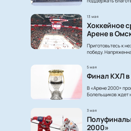
поддержать благотв
13 мая
Хоккейное с
Арене в Омс
Приготовьтесь к не
победу. Напряженна
5 мая
Финал КХЛ в
В «Арене 2000» про
Болельщиков ждет н
3 мая
Полуфинальн
2000»