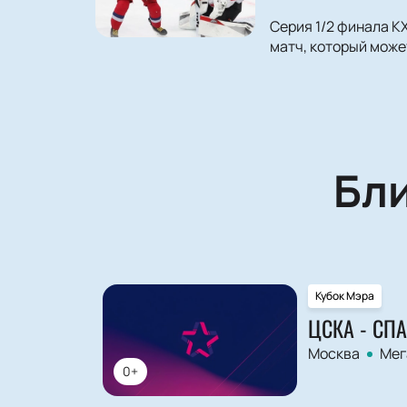
Серия 1/2 финала 
матч, который може
Бл
Кубок Мэра
ЦСКА - СП
Москва
Мег
0+