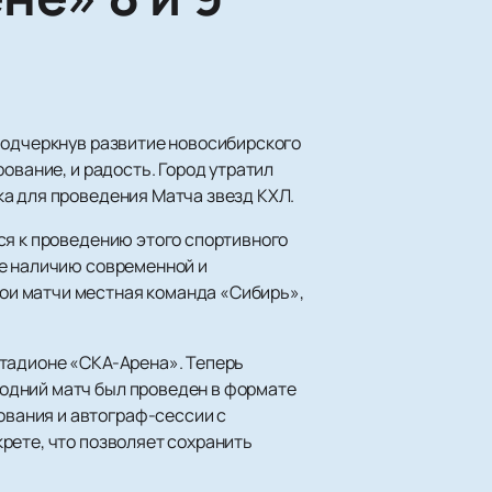
подчеркнув развитие новосибирского
ование, и радость. Город утратил
ка для проведения Матча звезд КХЛ.
ся к проведению этого спортивного
же наличию современной и
ои матчи местная команда «Сибирь»,
стадионе «СКА-Арена». Теперь
одний матч был проведен в формате
вания и автограф-сессии с
рете, что позволяет сохранить