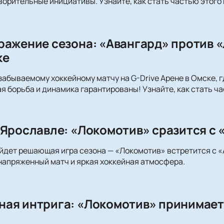
орительные инициативы. Узнайте, как стать частью этого
ражение сезона: «Авангард» против «
ке
забываемому хоккейному матчу на G-Drive Арене в Омске, 
я борьба и динамика гарантированы! Узнайте, как стать ч
 Ярославле: «Локомотив» сразится с «
йдет решающая игра сезона — «Локомотив» встретится с «А
апряженный матч и яркая хоккейная атмосфера.
ая интрига: «Локомотив» принимает