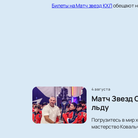
Билеты на Матч звезд КХЛ
обещают не
4 августа
Матч Звезд 
льду
Погрузитесь в мир 
мастерство Ковальч