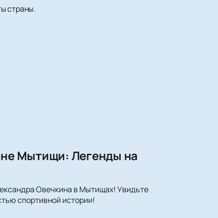
ы страны.
ене Мытищи: Легенды на
Александра Овечкина в Мытищах! Увидьте
астью спортивной истории!