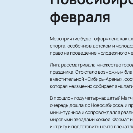
февраля
Мероприятие будет оформлено как шо
спорта, особенно в детском и молоде
право на проведение молодежного че
Лига рассматривала множество город
праздника. Это стало возможным бла
вместительной «Сибирь-Арены», соо
которая неизменно собирает аншлаги
В прошлом году четырнадцатый Матч 
очередь дошла до Новосибирска, и 
мини-турнира и сопровождался разл
мировыми звездами хоккея. Формат и
интригу и подготовить нечто впечат