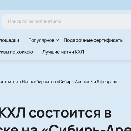
лощадки
Популярное
Подарочные сертификаты
квы по хоккею
Лучшие матчи КХЛ
остоится в Новосибирске на «Сибирь-Арене» 8 и 9 февраля
КХЛ состоится в
ке на «Сибирь-Арен