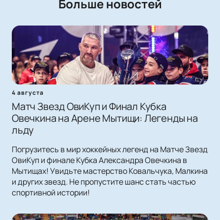
Больше новостей
4 августа
Матч Звезд ОвиКуп и Финал Кубка
Овечкина на Арене Мытищи: Легенды на
льду
Погрузитесь в мир хоккейных легенд на Матче Звезд
ОвиКуп и финале Кубка Александра Овечкина в
Мытищах! Увидьте мастерство Ковальчука, Малкина
и других звезд. Не пропустите шанс стать частью
спортивной истории!