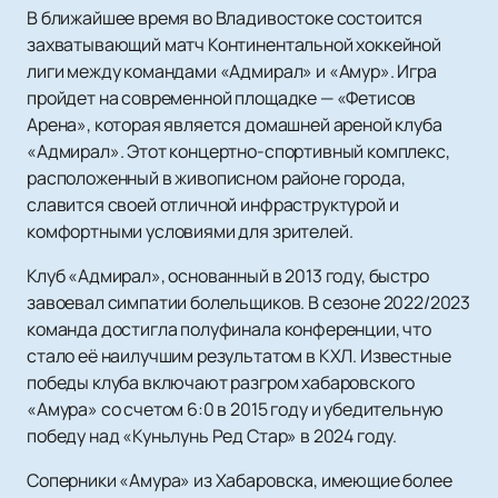
В ближайшее время во Владивостоке состоится
захватывающий матч Континентальной хоккейной
лиги между командами «Адмирал» и «Амур». Игра
пройдет на современной площадке — «Фетисов
Арена», которая является домашней ареной клуба
«Адмирал». Этот концертно-спортивный комплекс,
расположенный в живописном районе города,
славится своей отличной инфраструктурой и
комфортными условиями для зрителей.
Клуб «Адмирал», основанный в 2013 году, быстро
завоевал симпатии болельщиков. В сезоне 2022/2023
команда достигла полуфинала конференции, что
стало её наилучшим результатом в КХЛ. Известные
победы клуба включают разгром хабаровского
«Амура» со счетом 6:0 в 2015 году и убедительную
победу над «Куньлунь Ред Стар» в 2024 году.
Соперники «Амура» из Хабаровска, имеющие более