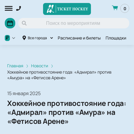
0
Расписание и билеты
Площадки
П
₽
Все города
Главная
Новости
Хоккейное противостояние года: «Адмирал» против
«Амура» на «Фетисов Арене»
15 января 2025
Хоккейное противостояние года:
«Адмирал» против «Амура» на
«Фетисов Арене»