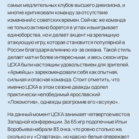
самых медлительных клубов высшего дивизиона, и
многие критиковали команду за отсутствие
изменений с советских времен. Сейчас же команда
не только активно борется в углах и выигрывает
единоборства, но и делает акцент на зрелищную
атакующую игру, которая становится популярной в
России благодаря влиянию из-за океана. Такой стиль
делает матчи более интересными, и весь сезон игры
ЦСКА были настоящим удовольствием для зрителей.
«Армейцы» зарекомендовали себя как опытная,
сильная и опасная команда. Стоит отметить, что
именно ЦСКА в этом сезоне дважды одолел
практически непобедимый ярославский
«Локомотив», однажды разгромив его «всухую».
На данный момент ЦСКА занимает четвертое место в
Западной конференции. За 65 игр подопечные Ильи
Воробьева набрали 83 очка, что ровно столько же,
сколько и у «Спартака», но красно-белые опережают