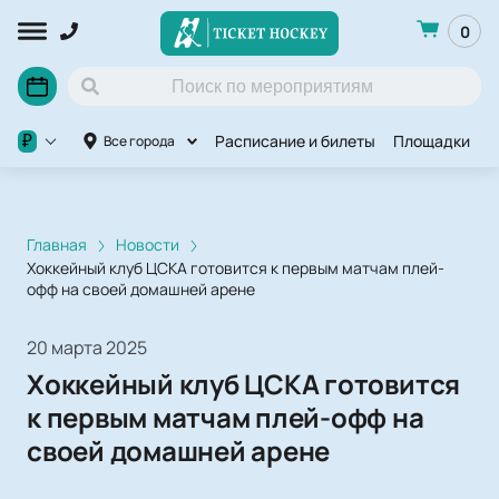
0
Расписание и билеты
Площадки
П
₽
Все города
Главная
Новости
Хоккейный клуб ЦСКА готовится к первым матчам плей-
офф на своей домашней арене
20 марта 2025
Хоккейный клуб ЦСКА готовится
к первым матчам плей-офф на
своей домашней арене