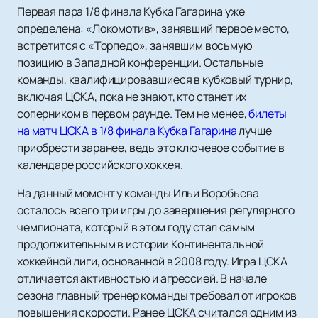
Первая пара 1/8 финала Кубка Гагарина уже
определена: «Локомотив», занявший первое место,
встретится с «Торпедо», занявшим восьмую
позицию в Западной конференции. Остальные
команды, квалифицировавшиеся в кубковый турнир,
включая ЦСКА, пока не знают, кто станет их
соперником в первом раунде. Тем не менее,
билеты
на матч ЦСКА в 1/8 финала Кубка Гагарина
лучше
приобрести заранее, ведь это ключевое событие в
календаре российского хоккея.
На данный момент у команды Ильи Воробьева
осталось всего три игры до завершения регулярного
чемпионата, который в этом году стал самым
продолжительным в истории Континентальной
хоккейной лиги, основанной в 2008 году. Игра ЦСКА
отличается активностью и агрессией. В начале
сезона главный тренер команды требовал от игроков
повышения скорости. Ранее ЦСКА считался одним из