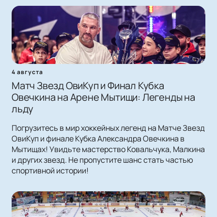
4 августа
Матч Звезд ОвиКуп и Финал Кубка
Овечкина на Арене Мытищи: Легенды на
льду
Погрузитесь в мир хоккейных легенд на Матче Звезд
ОвиКуп и финале Кубка Александра Овечкина в
Мытищах! Увидьте мастерство Ковальчука, Малкина
и других звезд. Не пропустите шанс стать частью
спортивной истории!