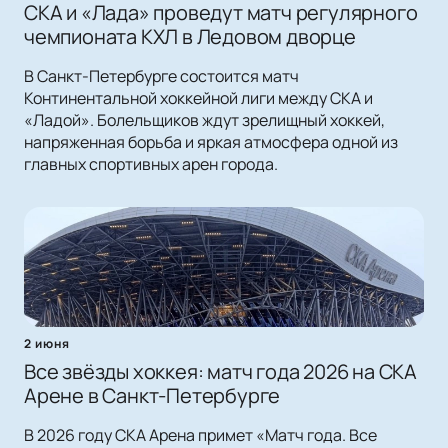
СКА и «Лада» проведут матч регулярного
чемпионата КХЛ в Ледовом дворце
В Санкт-Петербурге состоится матч
Континентальной хоккейной лиги между СКА и
«Ладой». Болельщиков ждут зрелищный хоккей,
напряженная борьба и яркая атмосфера одной из
главных спортивных арен города.
2 июня
Все звёзды хоккея: матч года 2026 на СКА
Арене в Санкт-Петербурге
В 2026 году СКА Арена примет «Матч года. Все