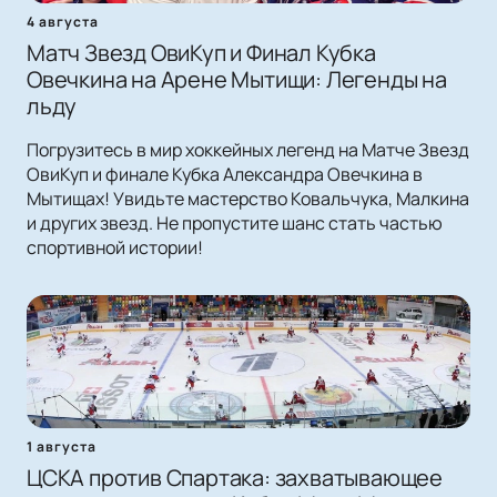
4 августа
Матч Звезд ОвиКуп и Финал Кубка
Овечкина на Арене Мытищи: Легенды на
льду
Погрузитесь в мир хоккейных легенд на Матче Звезд
ОвиКуп и финале Кубка Александра Овечкина в
Мытищах! Увидьте мастерство Ковальчука, Малкина
и других звезд. Не пропустите шанс стать частью
спортивной истории!
1 августа
ЦСКА против Спартака: захватывающее