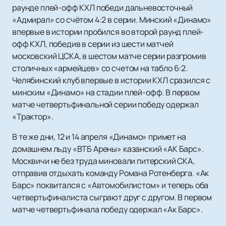
раунде плей-офф КХЛ победи дальневосточный
«Адмирал» со счётом 4:2 в серии. Минский «Динамо»
впервые в истории пробился во второй раунд плей-
офф КХЛ, победив в серии из шести матчей
московский ЦСКА, в шестом матче серии разгромив
столичных «армейцев» со счетом на табло 6:2.
Челябинский клуб впервые в истории КХЛ сразился с
минским «Динамо» на стадии плей-офф. В первом
матче четвертьфинальной серии победу одержал
«Трактор».
В те же дни, 12 и 14 апреля «Динамо» примет на
домашнем льду «ВТБ Арены» казанский «АК Барс».
Москвичи не без труда миновали питерский СКА,
отправив отдыхать команду Романа Ротенберга. «Ак
Барс» поквитался с «Автомобилистом» и теперь оба
четвертьфиналиста сыграют друг с другом. В первом
матче четвертьфинала победу одержал «Ак Барс».