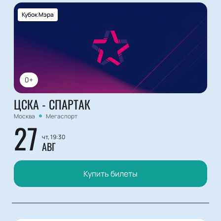
Кубок Мэра
0+
ЦСКА - СПАРТАК
Москва
Мегаспорт
27
чт, 19:30
АВГ
Купить билеты