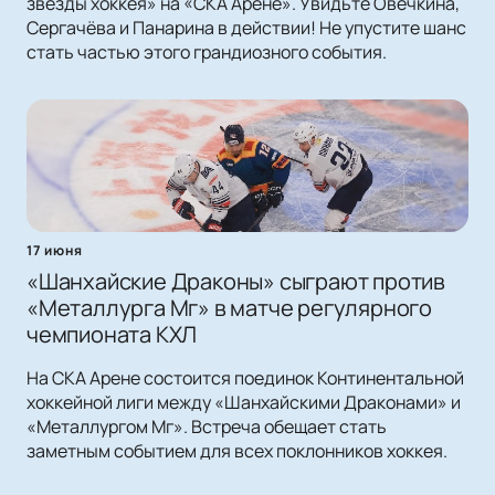
звёзды хоккея» на «СКА Арене». Увидьте Овечкина,
Сергачёва и Панарина в действии! Не упустите шанс
стать частью этого грандиозного события.
17 июня
«Шанхайские Драконы» сыграют против
«Металлурга Мг» в матче регулярного
чемпионата КХЛ
На СКА Арене состоится поединок Континентальной
хоккейной лиги между «Шанхайскими Драконами» и
«Металлургом Мг». Встреча обещает стать
заметным событием для всех поклонников хоккея.