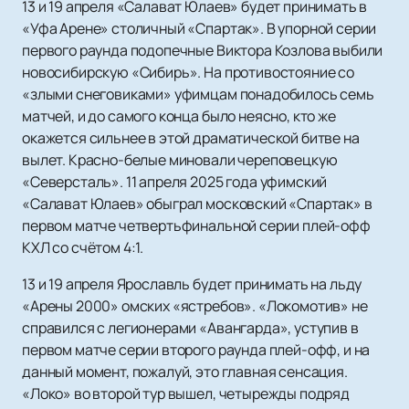
13 и 19 апреля «Салават Юлаев» будет принимать в
«Уфа Арене» столичный «Спартак». В упорной серии
первого раунда подопечные Виктора Козлова выбили
новосибирскую «Сибирь». На противостояние со
«злыми снеговиками» уфимцам понадобилось семь
матчей, и до самого конца было неясно, кто же
окажется сильнее в этой драматической битве на
вылет. Красно-белые миновали череповецкую
«Северсталь». 11 апреля 2025 года уфимский
«Салават Юлаев» обыграл московский «Спартак» в
первом матче четвертьфинальной серии плей-офф
КХЛ со счётом 4:1.
13 и 19 апреля Ярославль будет принимать на льду
«Арены 2000» омских «ястребов». «Локомотив» не
справился с легионерами «Авангарда», уступив в
первом матче серии второго раунда плей-офф, и на
данный момент, пожалуй, это главная сенсация.
«Локо» во второй тур вышел, четырежды подряд