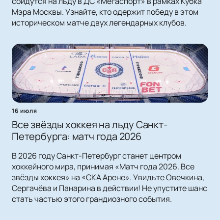
сойдутся на льду в ДС «Мегаспорт» в рамках Кубка
Мэра Москвы. Узнайте, кто одержит победу в этом
историческом матче двух легендарных клубов.
16 июля
Все звёзды хоккея на льду Санкт-
Петербурга: матч года 2026
В 2026 году Санкт-Петербург станет центром
хоккейного мира, принимая «Матч года 2026. Все
звёзды хоккея» на «СКА Арене». Увидьте Овечкина,
Сергачёва и Панарина в действии! Не упустите шанс
стать частью этого грандиозного события.