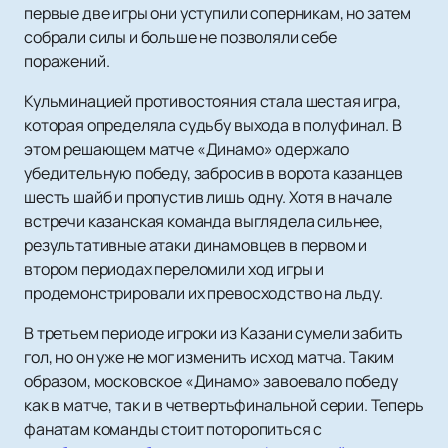
первые две игры они уступили соперникам, но затем
собрали силы и больше не позволяли себе
поражений.
Кульминацией противостояния стала шестая игра,
которая определяла судьбу выхода в полуфинал. В
этом решающем матче «Динамо» одержало
убедительную победу, забросив в ворота казанцев
шесть шайб и пропустив лишь одну. Хотя в начале
встречи казанская команда выглядела сильнее,
результативные атаки динамовцев в первом и
втором периодах переломили ход игры и
продемонстрировали их превосходство на льду.
В третьем периоде игроки из Казани сумели забить
гол, но он уже не мог изменить исход матча. Таким
образом, московское «Динамо» завоевало победу
как в матче, так и в четвертьфинальной серии. Теперь
фанатам команды стоит поторопиться с