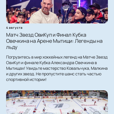
4 августа
Матч Звезд ОвиКуп и Финал Кубка
Овечкина на Арене Мытищи: Легенды на
льду
Погрузитесь в мир хоккейных легенд на Матче Звезд
ОвиКуп и финале Кубка Александра Овечкина в
Мытищах! Увидьте мастерство Ковальчука, Малкина
и других звезд. Не пропустите шанс стать частью
спортивной истории!