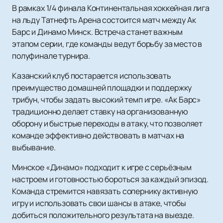
В рамках 1/4 финала Континентальная хоккейная лига
на льду Татнефть Арена состоится матч между Ак
Барс и Динамо Минск. Встреча станет важным
этапом серии, где команды ведут борьбу за место в
полуфинале турнира.
Казанский клуб постарается использовать
преимущество домашней площадки и поддержку
трибун, чтобы задать высокий темп игре. «Ак Барс»
традиционно делает ставку на организованную
оборону и быстрые переходы в атаку, что позволяет
команде эффективно действовать в матчах на
выбывание.
Минское «Динамо» подходит к игре с серьёзным
настроем и готовностью бороться за каждый эпизод.
Команда стремится навязать сопернику активную
игру и использовать свои шансы в атаке, чтобы
добиться положительного результата на выезде.