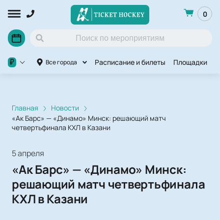
0
Расписание и билеты
Площадки
O
₽
Все города
Главная
Новости
«Ак Барс» — «Динамо» Минск: решающий матч
четвертьфинала КХЛ в Казани
5 апреля
«Ак Барс» — «Динамо» Минск:
решающий матч четвертьфинала
КХЛ в Казани