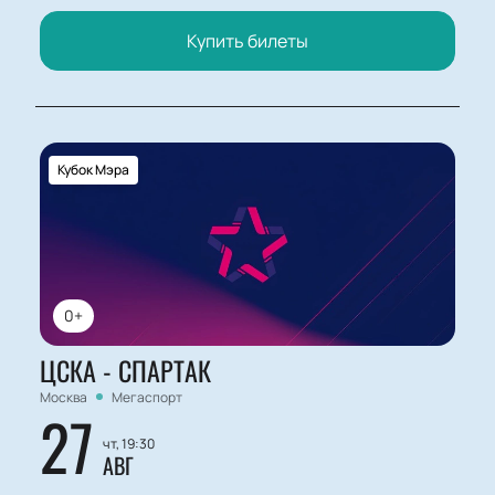
Купить билеты
Кубок Мэра
0+
ЦСКА - СПАРТАК
Москва
Мегаспорт
27
чт, 19:30
АВГ