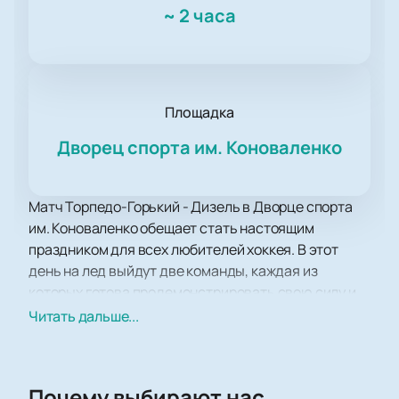
~
2 часа
Площадка
Дворец спорта им. Коноваленко
Матч Торпедо-Горький - Дизель в Дворце спорта
им. Коноваленко обещает стать настоящим
праздником для всех любителей хоккея. В этот
день на лед выйдут две команды, каждая из
которых готова продемонстрировать свою силу и
мастерство. Зрители смогут насладиться не
Читать дальше...
только захватывающей игрой, но и атмосферой
настоящего спортивного праздника.
Дворец спорта им. Коноваленко, славящийся своей
Почему выбирают нас