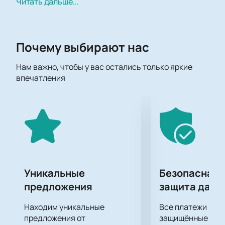
Чемпионата Молодёжной хоккейной лиги. Арена-
Читать дальше...
Сибирь сотрясется под бурю аплодисментов и
громких криков болельщиков, когда молодые
хоккеисты сойдутся в эпической битве за победу.
Почему выбирают нас
Это событие обещает стать настоящим праздником
для любителей хоккея всех возрастов. Команда
Нам важно, чтобы у вас остались только яркие
"Сибирские Снайперы", славящаяся своими
впечатления
мастерскими бросками и дружной командной
игрой, будет нацелена на победу и поддержку
своих преданных болельщиков. В то же время
"Кузнецкие медведи" горячо стремятся доказать
свою силу и завоевать заслуженное уважение на
ледовой арене. Каждый момент игры будет на вес
золота, и вы, несомненно, не захотите упустить
шанс стать свидетелем этой невероятной борьбы.
Уникальные
Безопасная 
Забронируйте свои места уже сейчас, чтобы не
предложения
защита данн
упустить возможность оказаться в центре
событий! Вас ждет зрелищное представление,
Находим уникальные
Все платежи про
наполненное адреналином и страстью хоккейной
предложения от
защищённые шлю