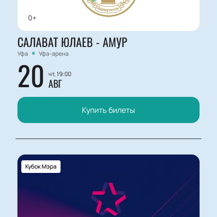
0+
САЛАВАТ ЮЛАЕВ - АМУР
Уфа
Уфа-арена
20
чт, 19:00
АВГ
Купить билеты
Кубок Мэра