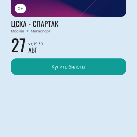
0+
ЦСКА - СПАРТАК
Москва
Мегаспорт
27
чт, 19:30
АВГ
Купить билеты