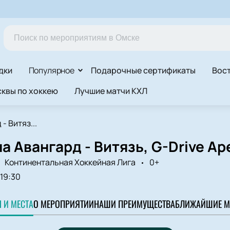
дки
Популярное
Подарочные сертификаты
Вос
квы по хоккею
Лучшие матчи КХЛ
- Витяз...
а Авангард - Витязь, G-Drive Ар
Континентальная Хоккейная Лига
0+
19:30
 И МЕСТА
О МЕРОПРИЯТИИ
НАШИ ПРЕИМУЩЕСТВА
БЛИЖАЙШИЕ М