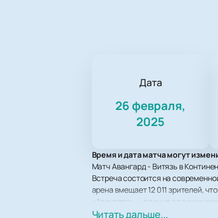
Дата
26 февраля,
2025
Время и дата матча могут измен
Матч Авангард - Витязь в Контине
Встреча состоится на современной
арена вмещает 12 011 зрителей, ч
«Авангард» — один из ведущих хок
множество достижений. «Авангард»
Читать дальше...