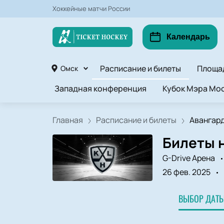
Хоккейные матчи России
Календарь
Расписание и билеты
Площа
Омск
Западная конференция
Кубок Мэра Мос
Главная
Расписание и билеты
Авангард 
Билеты н
G-Drive Арена
26 фев. 2025
ВЫБОР ДАТЫ