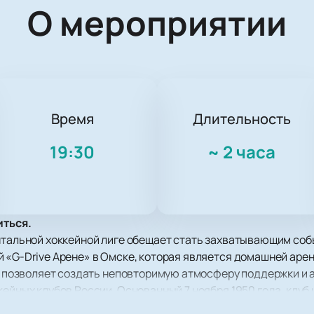
О мероприятии
Время
Длительность
19:30
~
2 часа
иться.
нтальной хоккейной лиге обещает стать захватывающим соб
 «G-Drive Арене» в Омске, которая является домашней аре
то позволяет создать неповторимую атмосферу поддержки и 
кейных клубов России. Основанный 7 ноября 1950 года, клуб
 является чемпионом России 2004 и 2021 годов, а также об