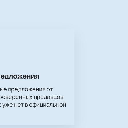
 нетерпением ждут этого матча.
раза выходил в плей-офф, но пока
 2019 — московскому ЦСКА, в 2020
ься и стремится к новым высотам.
и и других стран Европы и Азии,
 — это удобный способ обеспечить
еистов и атмосферой настоящего
ь ни минуты этого захватывающего
редложения
ые предложения от
проверенных продавцов
х уже нет в официальной