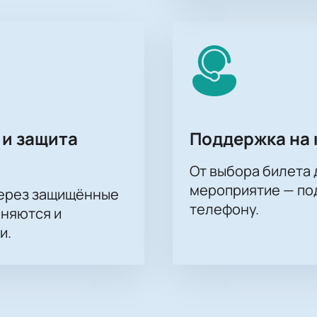
 и защита
Поддержка на 
От выбора билета 
мероприятие — под
через защищённые
телефону.
аняются и
и.