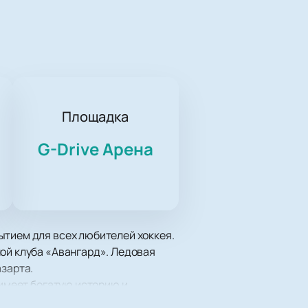
Площадка
G-Drive Арена
ытием для всех любителей хоккея.
ной клуба «Авангард». Ледовая
азарта.
 имеет богатую историю и
ладателем Кубка Гагарина 2021