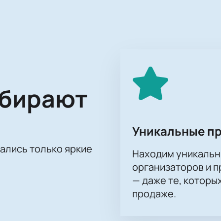
 очередным испытанием для омской команды, и болельщики с
в 1996 году, также имеет свою историю в КХЛ. Клуб четыре 
В 2017 году «Витязь» проиграл санкт-петербургскому СКА, в
авскому «Локомотиву». Тем не менее, клуб продолжает борот
бразованная в 2008 году, объединяет лучшие клубы из Росси
е матчи и высококлассный хоккей.
ого увлекательного события!
Купить билеты
на нашем сайте
ыбирают
ать свою любимую команду. Насладитесь игрой лучших хокк
леты на нашем сайте можно уже сейчас, чтобы не пропустит
Уникальные п
тались только яркие
Находим уникальн
организаторов и 
— даже те, которы
продаже.