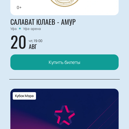
0+
САЛАВАТ ЮЛАЕВ - АМУР
Уфа
Уфа-арена
20
чт, 19:00
АВГ
Купить билеты
Кубок Мэра