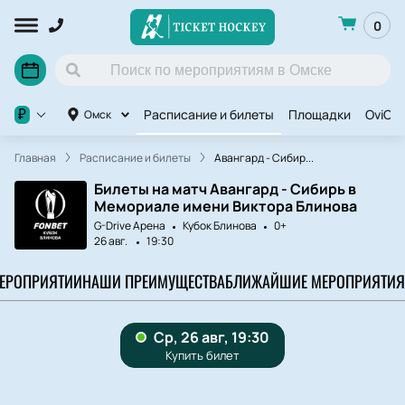
0
Расписание и билеты
Площадки
OviCu
₽
Омск
Главная
Расписание и билеты
Авангард - Сибир...
Билеты на матч Авангард - Сибирь в
Мемориале имени Виктора Блинова
G-Drive Арена
Кубок Блинова
0+
26 авг.
19:30
МЕРОПРИЯТИИ
НАШИ ПРЕИМУЩЕСТВА
БЛИЖАЙШИЕ МЕРОПРИЯТИЯ