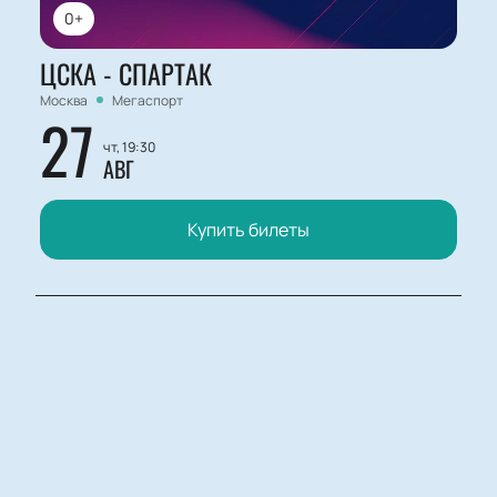
0+
ЦСКА - СПАРТАК
Москва
Мегаспорт
27
чт, 19:30
АВГ
Купить билеты