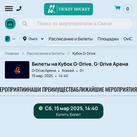
0
Расписание и билеты
Площадки
OviCu
₽
Омск
Главная
Расписание и билеты
Кубок G-Drive
Билеты на Кубок G-Drive, G-Drive Арена
G-Drive Арена
Хоккей
0+
15 мар. 2025
14:40
МЕРОПРИЯТИИ
НАШИ ПРЕИМУЩЕСТВА
БЛИЖАЙШИЕ МЕРОПРИЯТИЯ