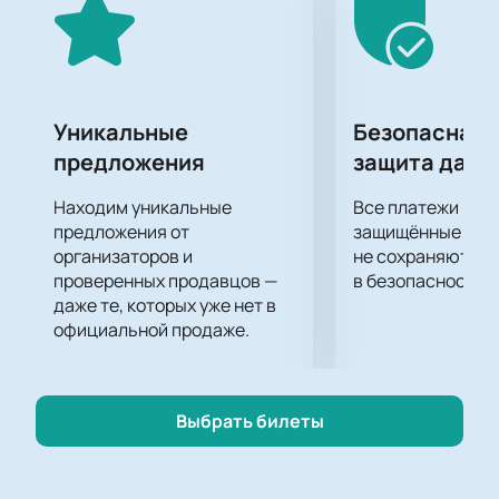
зрители – насладиться зрелищными матчами в
комфортных условиях. Просторные трибуны и
современное оборудование арены делают ее
идеальным местом для проведения таких
масштабных мероприятий.
Уникальные
Безопасная 
Не упустите возможность стать частью этого
предложения
защита данн
события!
Купить билеты
на нашем сайте и
насладиться захватывающими матчами можно уже
Находим уникальные
Все платежи про
сейчас
предложения от
защищённые шлю
организаторов и
не сохраняются 
проверенных продавцов —
в безопасности.
даже те, которых уже нет в
официальной продаже.
Выбрать билеты