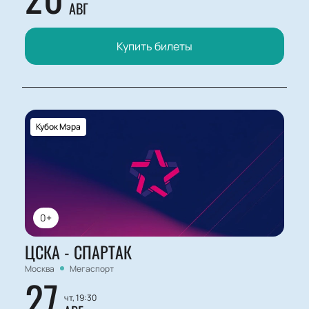
АВГ
Купить билеты
Кубок Мэра
0+
ЦСКА - СПАРТАК
Москва
Мегаспорт
27
чт, 19:30