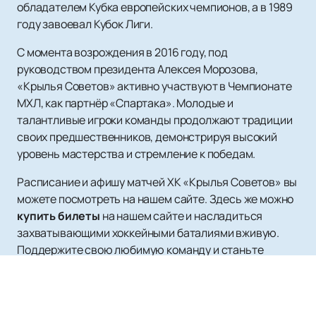
обладателем Кубка европейских чемпионов, а в 1989
году завоевал Кубок Лиги.
С момента возрождения в 2016 году, под
руководством президента Алексея Морозова,
«Крылья Советов» активно участвуют в Чемпионате
МХЛ, как партнёр «Спартака». Молодые и
талантливые игроки команды продолжают традиции
своих предшественников, демонстрируя высокий
уровень мастерства и стремление к победам.
Расписание и афишу матчей ХК «Крылья Советов» вы
можете посмотреть на нашем сайте. Здесь же можно
купить билеты
на нашем сайте и насладиться
захватывающими хоккейными баталиями вживую.
Поддержите свою любимую команду и станьте
частью её новой истории!
Не упустите возможность увидеть яркие моменты и
захватывающие голы, которые делают хоккей с