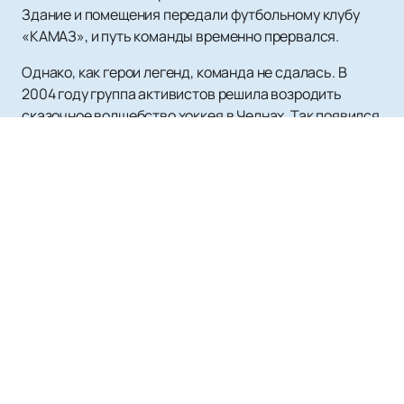
Здание и помещения передали футбольному клубу
«КАМАЗ», и путь команды временно прервался.
Однако, как герои легенд, команда не сдалась. В
2004 году группа активистов решила возродить
сказочное волшебство хоккея в Челнах. Так появился
ХК Челны. В первом сезоне команда приняла участие
в Первой лиге зоны «Поволжья», доказывая свою
целеустремленность и страсть к игре.
Сегодня ХК Челны — это мощный океан эмоций и
скорости. Их выступления в России и за её пределами
привлекают миллионы зрителей. Великолепные
игроки команды продолжают показывать свою
уникальность и профессионализм, оставляя
огромный след в истории хоккея.
Челны — это не просто команда, это настоящая
легенда, которая живет в сердцах поклонников.