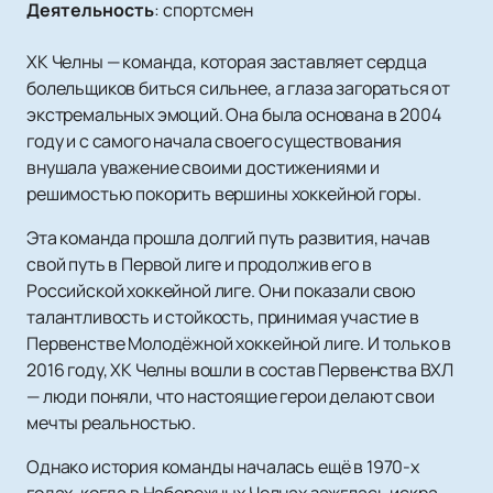
Деятельность
:
спортсмен
ХК Челны — команда, которая заставляет сердца
болельщиков биться сильнее, а глаза загораться от
экстремальных эмоций. Она была основана в 2004
году и с самого начала своего существования
внушала уважение своими достижениями и
решимостью покорить вершины хоккейной горы.
Эта команда прошла долгий путь развития, начав
свой путь в Первой лиге и продолжив его в
Российской хоккейной лиге. Они показали свою
талантливость и стойкость, принимая участие в
Первенстве Молодёжной хоккейной лиге. И только в
2016 году, ХК Челны вошли в состав Первенства ВХЛ
— люди поняли, что настоящие герои делают свои
мечты реальностью.
Однако история команды началась ещё в 1970-х