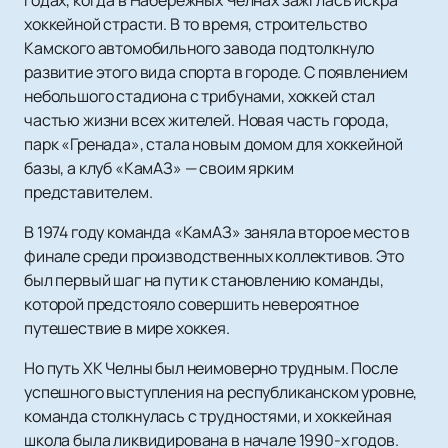
годах, когда в Набережных Челнах зажглась искра
хоккейной страсти. В то время, строительство
Камского автомобильного завода подтолкнуло
развитие этого вида спорта в городе. С появлением
небольшого стадиона с трибунами, хоккей стал
частью жизни всех жителей. Новая часть города,
парк «Гренада», стала новым домом для хоккейной
базы, а клуб «КамАЗ» — своим ярким
представителем.
В 1974 году команда «КамАЗ» заняла второе место в
финале среди производственных коллективов. Это
был первый шаг на пути к становлению команды,
которой предстояло совершить невероятное
путешествие в мире хоккея.
Но путь ХК Челны был неимоверно трудным. После
успешного выступления на республиканском уровне,
команда столкнулась с трудностями, и хоккейная
школа была ликвидирована в начале 1990-х годов.