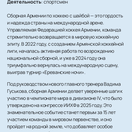
Деятельность
:
спортсмен
Сборная Армении по хоккею с шайбой — это гордость
и надежда страны на международной арене.
Управляемая Федерацией хоккея Армении, команда
стремительно возвращается в мировую хоккейную
элиту. В 2022 году, с созданием Армянской хоккейной
лиги, началась активная работа по возрождению
национальной сборной, и уже в 2024 году она
триумфально вернулась на международную сцену,
выиграв турнир «Ереванские ночи».
Под руководством нового главного тренера Вадима
Гуськова, сборная Армении делает уверенные шаги к
участию в чемпионате мира в дивизионе IV, что было
утверждено на конгрессе ИИХФ в 2025 году. Это
знаменательное событие станет первым за 15 лет
участием команды в мировом первенстве, и оно
пройдет на родной земле, что добавляет особое