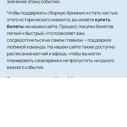
значение этому событию.
Чтобы поддержать сборную Армении и стать частью
этого исторического момента, вы можете
купить
билеты
на нашем сайте. Процесс покупки билетов
легкий и быстрый, что позволяет вам
сосредоточиться на самом главном — поддержке
любимой команды. На нашем сайте также доступно
расписание матчей и афиша, чтобы вы могли
планировать свое время и не пропустить ни одного
важного события.
Следите за успехами сборной Армении по хоккею и
поддерживайте команду в ее стремлении к новым
победам. Присоединяйтесь к тысячам болельщиков,
которые верят в силу и талант армянских хоккеистов.
Ваша поддержка важна для команды, и вместе мы
можем достичь новых высот в мире хоккея.