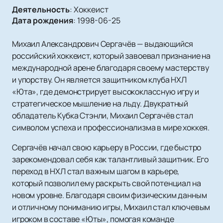
Деятельность
:
Хоккеист
Дата рождения
:
1998-06-25
Михаил Александрович Сергачёв — выдающийся
российский хоккеист, который завоевал признание на
международной арене благодаря своему мастерству
и упорству. Он является защитником клуба НХЛ
«Юта», где демонстрирует высококлассную игру и
стратегическое мышление на льду. Двукратный
обладатель Кубка Стэнли, Михаил Сергачёв стал
символом успеха и профессионализма в мире хоккея.
Сергачёв начал свою карьеру в России, где быстро
зарекомендовал себя как талантливый защитник. Его
переход в НХЛ стал важным шагом в карьере,
который позволил ему раскрыть свой потенциал на
новом уровне. Благодаря своим физическим данным
и отличному пониманию игры, Михаил стал ключевым
игроком в составе «Юты», помогая команде