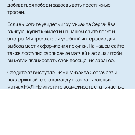
добиваться побед и завоевывать престижные
трофеи.
Если вы хотите увидеть игру Михаила Сергачёва
вживую,
купить билеты
на нашем сайте легко и
быстро. Мы предлагаем удобный интерфейс для
выбора мест и оформления покупки. На нашем сайте
также доступно расписание матчей и афиша, чтобы
вы могли планировать свои посещения заранее.
Следите за выступлениями Михаила Сергачёва и
поддерживайте его команду в захватывающих
матчах НХЛ. Не упустите возможность стать частью
этого спортивного события и насладиться игрой
одного из лучших защитников современности.
Посетите наш сайт для получения дополнительной
информации о билетах и предстоящих играх, чтобы не
пропустить ни одного момента захватывающего
хоккейного сезона.