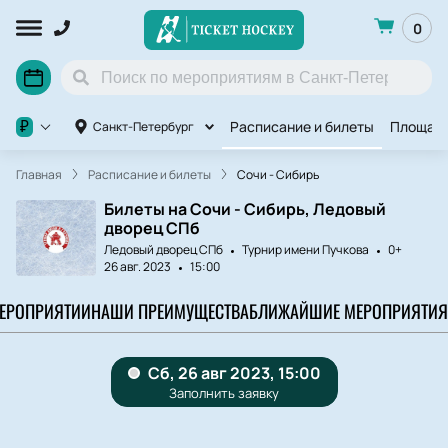
0
Расписание и билеты
Площад
₽
Санкт-Петербург
Главная
Расписание и билеты
Сочи - Сибирь
Билеты на Сочи - Сибирь, Ледовый
дворец СПб
Ледовый дворец СПб
Турнир имени Пучкова
0+
26 авг. 2023
15:00
МЕРОПРИЯТИИ
НАШИ ПРЕИМУЩЕСТВА
БЛИЖАЙШИЕ МЕРОПРИЯТИЯ