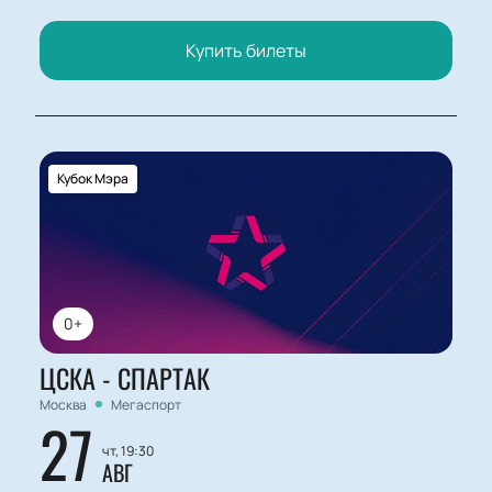
Купить билеты
Кубок Мэра
0+
ЦСКА - СПАРТАК
Москва
Мегаспорт
27
чт, 19:30
АВГ