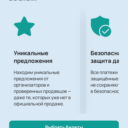
противостояние. У вас есть уникальная
возможность побывать на матче Сочи - Сибирь и с
трибун ледовой арены поддержать своих
фаворитов.
Какой получится эта игра, вы узнаете, купив билеты
на матч Сочи - Сибирь на нашем сайте. Поддержите
любимую команду своим присутствием на игре!
Уникальные
Безопасная 
предложения
защита данн
Находим уникальные
Все платежи про
предложения от
защищённые шлю
организаторов и
не сохраняются 
проверенных продавцов —
в безопасности.
даже те, которых уже нет в
официальной продаже.
Выбрать билеты