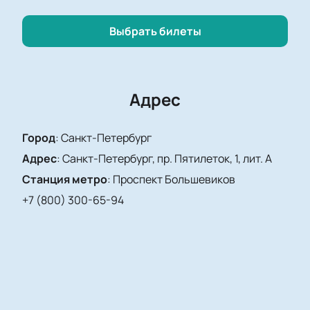
турнира.
Погрузитесь в атмосферу настоящего хоккейного
Выбрать билеты
праздника и поддержите свою команду.
Купить
билеты
на нашем сайте — это легко и удобно, а
главное, вы гарантированно получите лучшие
места для просмотра этого уникального
Адрес
спортивного события. Не пропустите шанс стать
свидетелем захватывающего противостояния на
Город
:
Санкт-Петербург
льду!
Адрес
:
Санкт-Петербург, пр. Пятилеток, 1, лит. А
Станция метро
:
Проспект Большевиков
+7 (800) 300-65-94