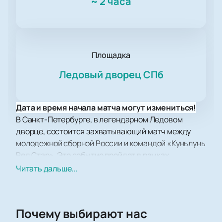
~
2 часа
Площадка
Ледовый дворец СПб
Дата и время начала матча могут измениться!
В Санкт-Петербурге, в легендарном Ледовом
дворце, состоится захватывающий матч между
молодежной сборной России и командой «Куньлунь
Ред Стар». Это событие пройдет в рамках
престижного Турнира имени Николая Пучкова,
Читать дальше...
который ежегодно привлекает внимание тысяч
любителей хоккея.
Ледовый дворец Санкт-Петербурга — это не просто
Почему выбирают нас
спортивная арена, это место, где рождаются