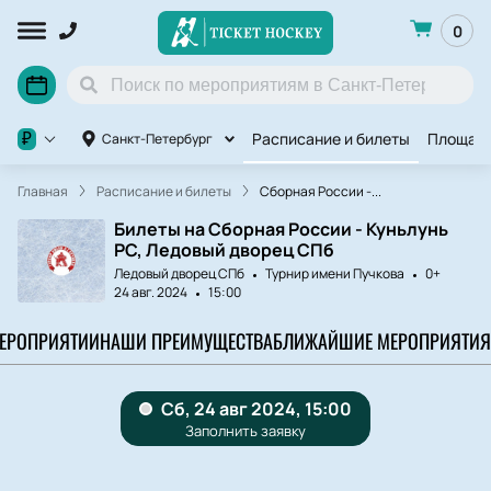
0
Расписание и билеты
Площад
₽
Санкт-Петербург
Главная
Расписание и билеты
Сборная России -...
Билеты на Сборная России - Куньлунь
РС, Ледовый дворец СПб
Ледовый дворец СПб
Турнир имени Пучкова
0+
24 авг. 2024
15:00
МЕРОПРИЯТИИ
НАШИ ПРЕИМУЩЕСТВА
БЛИЖАЙШИЕ МЕРОПРИЯТИЯ