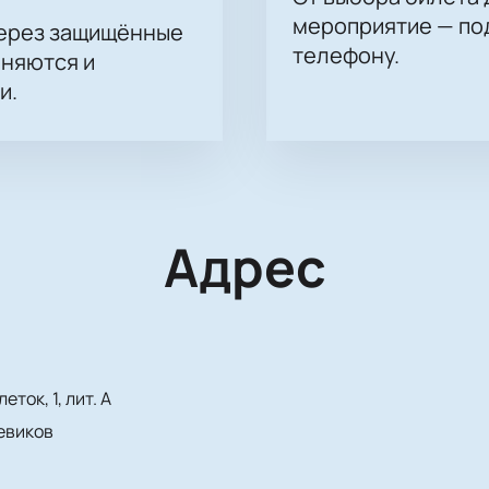
мероприятие — под
через защищённые
телефону.
аняются и
и.
Адрес
ток, 1, лит. А
евиков