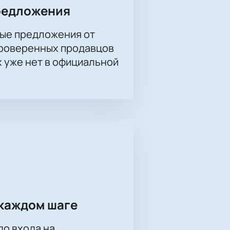
редложения
ые предложения от
проверенных продавцов
х уже нет в официальной
каждом шаге
до входа на