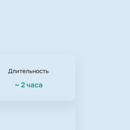
Длительность
~
2 часа