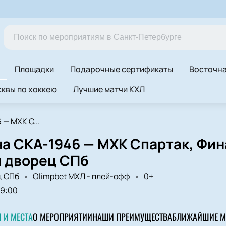
Площадки
Подарочные сертификаты
Восточн
квы по хоккею
Лучшие матчи КХЛ
 — МХК С...
на СКА-1946 — МХК Спартак, Фи
 дворец СПб
ц СПб
Olimpbet МХЛ - плей-офф
0+
19:00
 И МЕСТА
О МЕРОПРИЯТИИ
НАШИ ПРЕИМУЩЕСТВА
БЛИЖАЙШИЕ М