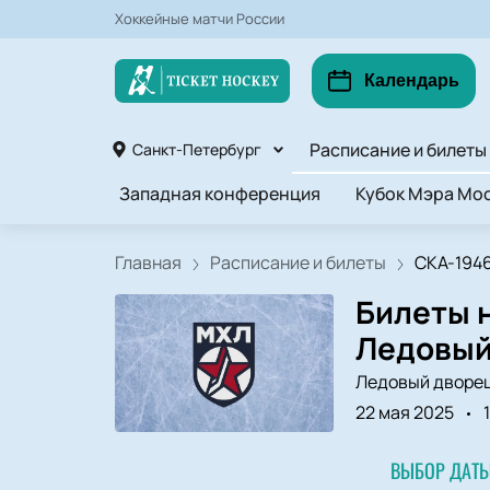
Хоккейные матчи России
Календарь
Расписание и билеты
Санкт-Петербург
Западная конференция
Кубок Мэра Мос
Главная
Расписание и билеты
СКА-1946
Билеты 
Ледовый
Ледовый дворе
22 мая 2025
ВЫБОР ДАТЫ