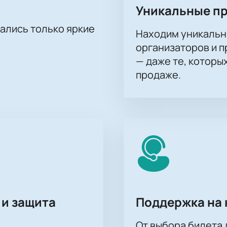
Уникальные п
тались только яркие
Находим уникальн
организаторов и 
— даже те, которы
продаже.
 и защита
Поддержка на 
От выбора билета 