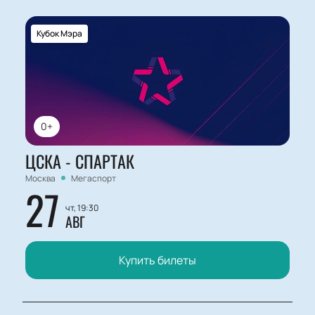
Кубок Мэра
0+
ЦСКА - СПАРТАК
Москва
Мегаспорт
27
чт, 19:30
АВГ
Купить билеты