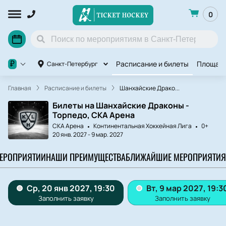
0
Расписание и билеты
Площад
₽
Санкт-Петербург
Главная
Расписание и билеты
Шанхайские Драко...
Билеты на Шанхайские Драконы -
Торпедо, СКА Арена
СКА Арена
Континентальная Хоккейная Лига
0+
20 янв. 2027
-
9 мар. 2027
МЕРОПРИЯТИИ
НАШИ ПРЕИМУЩЕСТВА
БЛИЖАЙШИЕ МЕРОПРИЯТИЯ