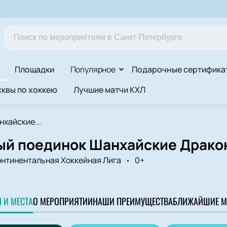
Площадки
Популярное
Подарочные сертифика
квы по хоккею
Лучшие матчи КХЛ
нхайские...
ый поединок Шанхайские Драко
онтинентальная Хоккейная Лига
0+
 И МЕСТА
О МЕРОПРИЯТИИ
НАШИ ПРЕИМУЩЕСТВА
БЛИЖАЙШИЕ М