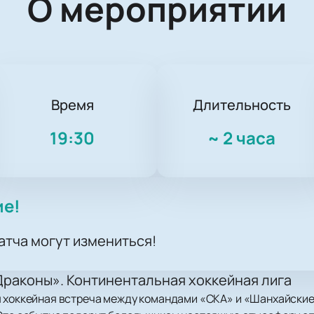
О мероприятии
Время
Длительность
19:30
~
2 часа
ие!
атча могут измениться!
раконы». Континентальная хоккейная лига
я хоккейная встреча между командами «СКА» и «Шанхайские