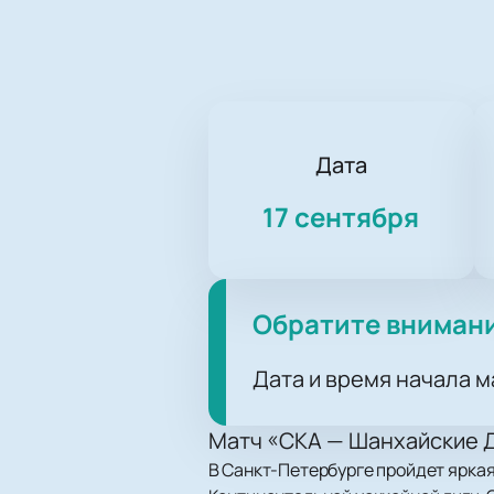
Дата
17 сентября
Обратите вниман
Дата и время начала м
Матч «СКА — Шанхайские Д
В Санкт-Петербурге пройдет ярка