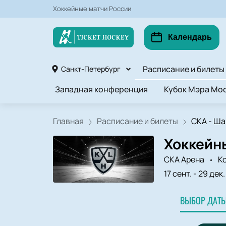
Хоккейные матчи России
Календарь
Расписание и билеты
Санкт-Петербург
Западная конференция
Кубок Мэра Мос
Главная
Расписание и билеты
СКА - Ша
Хоккейн
СКА Арена
К
17 сент.
-
29 дек.
ВЫБОР ДАТЫ