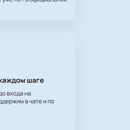
оккейная лига
лайн. Билеты доступны по разным
бор вариантов для индивидуальных
сайт или по телефону.
каждом шаге
 нас! Вас ждут яркие впечатления
до входа на
держим в чате и по