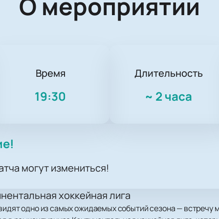
О мероприятии
Время
Длительность
19:30
~
2 часа
ие!
атча могут измениться!
инентальная хоккейная лига
увидят одно из самых ожидаемых событий сезона — встречу 