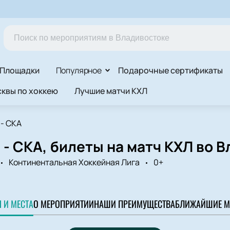
Площадки
Популярное
Подарочные сертификаты
квы по хоккею
Лучшие матчи КХЛ
- СКА
- СКА, билеты на матч КХЛ во 
Континентальная Хоккейная Лига
0+
 И МЕСТА
О МЕРОПРИЯТИИ
НАШИ ПРЕИМУЩЕСТВА
БЛИЖАЙШИЕ М