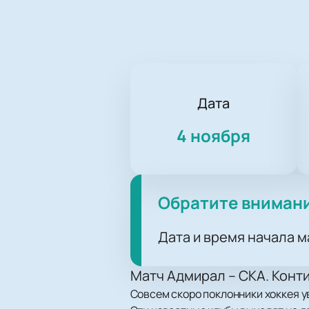
Дата
4 ноября
Обратите вниман
Дата и время начала м
Матч Адмирал – СКА. Конт
Совсем скоро поклонники хоккея 