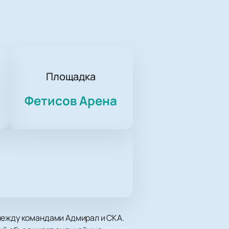
Площадка
Фетисов Арена
между командами Адмирал и СКА.