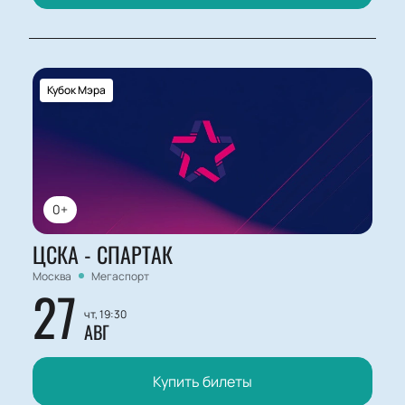
Кубок Мэра
0+
ЦСКА - СПАРТАК
Москва
Мегаспорт
27
чт, 19:30
АВГ
Купить билеты