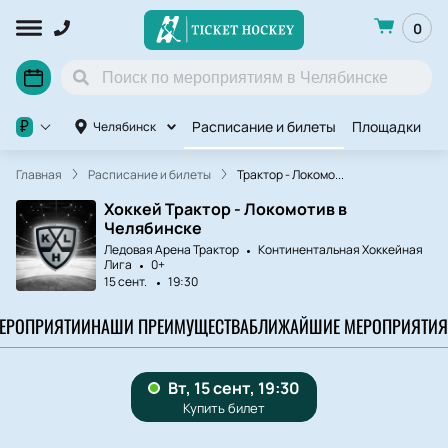
0
Расписание и билеты
Площадки
O
₽
Челябинск
Главная
Расписание и билеты
Трактор - Локомо...
Хоккей Трактор - Локомотив в
Челябинске
Ледовая Арена Трактор
Континентальная Хоккейная
Лига
0+
15 сент.
19:30
МЕРОПРИЯТИИ
НАШИ ПРЕИМУЩЕСТВА
БЛИЖАЙШИЕ МЕРОПРИЯТИЯ