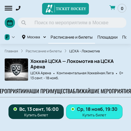
0
Расписание и билеты
Площадки
Под
₽
Москва
Главная
Расписание и билеты
ЦСКА - Локомотив
Хоккей ЦСКА — Локомотив на ЦСКА
Арена
ЦСКА Арена
Континентальная Хоккейная Лига
0+
13 сент.
-
18 нояб.
МЕРОПРИЯТИИ
НАШИ ПРЕИМУЩЕСТВА
БЛИЖАЙШИЕ МЕРОПРИЯТИЯ