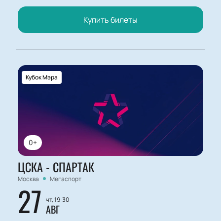
Купить билеты
Кубок Мэра
0+
ЦСКА - СПАРТАК
Москва
Мегаспорт
27
чт, 19:30
АВГ