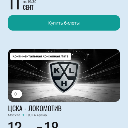
11
пт, 19:30
СЕНТ
Купить билеты
Континентальная Хоккейная Лига
0+
ЦСКА - ЛОКОМОТИВ
Москва
ЦСКА Арена
13
18