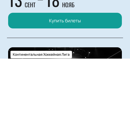
СЕНТ
НОЯБ
Купить билеты
Континентальная Хоккейная Лига
0+
СОЧИ - ЦСКА
Сочи
ДС «Большой»
16
9