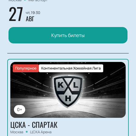
27
чт, 19:30
АВГ
Купить билеты
Популярное
Континентальная Хоккейная Лига
0+
ЦСКА - СПАРТАК
Москва
ЦСКА Арена