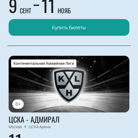
9
11
СЕНТ
НОЯБ
Купить билеты
Континентальная Хоккейная Лига
0+
ЦСКА - АДМИРАЛ
Москва
ЦСКА Арена