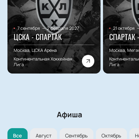
7 сентября
—
2 февраля 2027
21 октября
ЦСКА - СПАРТАК
СПАРТАК 
Москва, ЦСКА Арена
Москва, Мега
Континентальная Хоккейная
Континенталь
Лига
Лига
Афиша
Все
Август
Сентябрь
Октябрь
Н