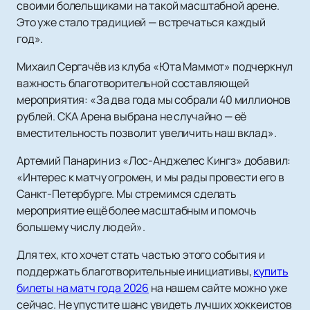
своими болельщиками на такой масштабной арене.
Это уже стало традицией — встречаться каждый
год».
Михаил Сергачёв из клуба «Юта Маммот» подчеркнул
важность благотворительной составляющей
мероприятия: «За два года мы собрали 40 миллионов
рублей. СКА Арена выбрана не случайно — её
вместительность позволит увеличить наш вклад».
Артемий Панарин из «Лос-Анджелес Кингз» добавил:
«Интерес к матчу огромен, и мы рады провести его в
Санкт-Петербурге. Мы стремимся сделать
мероприятие ещё более масштабным и помочь
большему числу людей».
Для тех, кто хочет стать частью этого события и
поддержать благотворительные инициативы,
купить
билеты на матч года 2026
на нашем сайте можно уже
сейчас. Не упустите шанс увидеть лучших хоккеистов