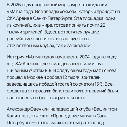
В 2026 году спортивный мир замрет в ожидании
«Матча года. Все звёзды хоккея», который пройдет на
СКА Арене в Санкт-Петербурге. Эта площадка, одна
из крупнейших в мире, готова принять почти 22
тысячи зрителей. Здесь встретятся лучшие
российские хоккеисты, играющие как в
отечественных клубах, так и за океаном.
История «Матча года» началась в 2024 году на льду
«ЦСКА-Арены», где команды завершили игру с
ничейным счетом 8:8. В следующем году матч снова
прошел в Москве и собрал 12 тысяч зрителей,
завершившись победой гостей со счетом 15:3. Все
средства от продажи билетов и пожертвований были
направлены на благотворительность.
Александр Овечкин, нападающий клуба «Вашингтон
Кэпиталз», отметил: «Проведение матча в Санкт-
Петербурге — это возможность сыграть перед