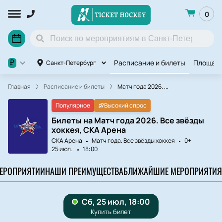
0
Расписание и билеты
Площад
₽
Санкт-Петербург
Главная
Расписание и билеты
Матч года 2026. ...
Популярное
Высокий спрос
Билеты на Матч года 2026. Все звёзды
хоккея, СКА Арена
СКА Арена
Матч года. Все звёзды хоккея
0+
25 июл.
18:00
МЕРОПРИЯТИИ
НАШИ ПРЕИМУЩЕСТВА
БЛИЖАЙШИЕ МЕРОПРИЯТИЯ