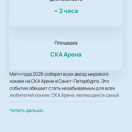
~
2 часа
Площадка
СКА Арена
Матч года 2026 соберет всех звезд мирового
хоккея на СКА Арене в Санкт-Петербурге. Это
событие обещает стать незабываемым для всех
любителей хоккея. СКА Арена, являющаяся самой
большой ледовой ареной в мире, предоставит
идеальные условия для проведения такого
Читать дальше...
масштабного мероприятия.Это уникальная
возможность увидеть вживую выступления ваших
кумиров и насладиться атмосферой настоящего