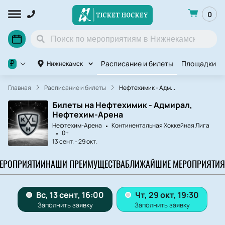
0
Расписание и билеты
Площадки
₽
Нижнекамск
Главная
Расписание и билеты
Нефтехимик - Адм...
Билеты на Нефтехимик - Адмирал,
Нефтехим-Арена
Нефтехим-Арена
Континентальная Хоккейная Лига
0+
13 сент.
-
29 окт.
МЕРОПРИЯТИИ
НАШИ ПРЕИМУЩЕСТВА
БЛИЖАЙШИЕ МЕРОПРИЯТИЯ