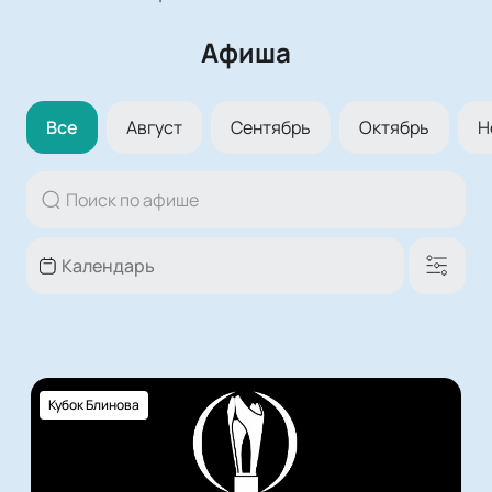
Афиша
Все
Август
Сентябрь
Октябрь
Н
Кубок Блинова