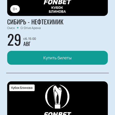
0+
СИБИРЬ - НЕФТЕХИМИК
Омск
G-Drive Арена
29
сб, 15:00
АВГ
Купить билеты
Кубок Блинова