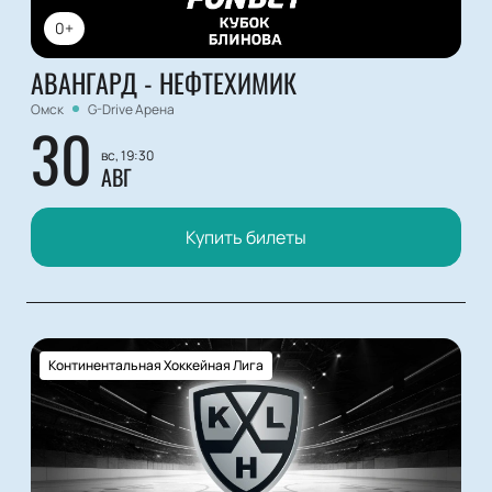
0+
АВАНГАРД - НЕФТЕХИМИК
Омск
G-Drive Арена
30
вс, 19:30
АВГ
Купить билеты
Континентальная Хоккейная Лига