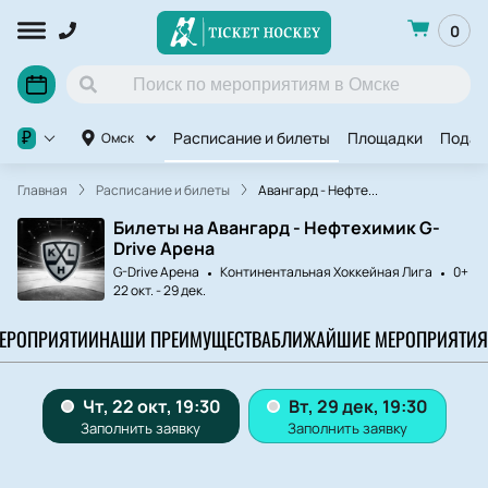
0
Расписание и билеты
Площадки
Подар
₽
Омск
Главная
Расписание и билеты
Авангард - Нефте...
Билеты на Авангард - Нефтехимик G-
Drive Арена
G-Drive Арена
Континентальная Хоккейная Лига
0+
22 окт.
-
29 дек.
МЕРОПРИЯТИИ
НАШИ ПРЕИМУЩЕСТВА
БЛИЖАЙШИЕ МЕРОПРИЯТИЯ