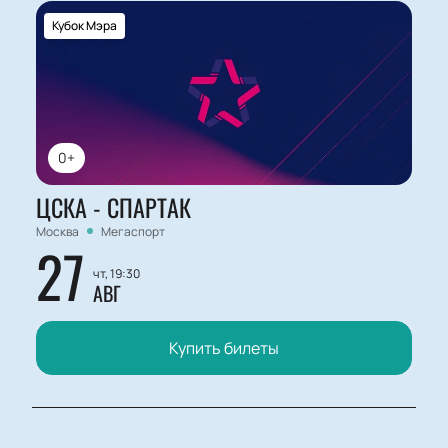
Кубок Мэра
0+
ЦСКА - СПАРТАК
Москва
Мегаспорт
27
чт, 19:30
АВГ
Купить билеты