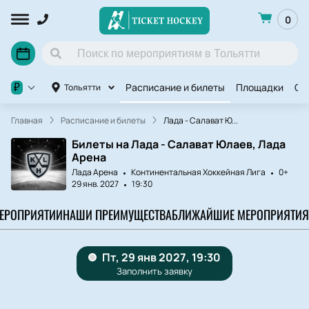
0
Расписание и билеты
Площадки
Ov
₽
Тольятти
Главная
Расписание и билеты
Лада - Салават Ю...
Билеты на Лада - Салават Юлаев, Лада
Арена
Лада Арена
Континентальная Хоккейная Лига
0+
29 янв. 2027
19:30
МЕРОПРИЯТИИ
НАШИ ПРЕИМУЩЕСТВА
БЛИЖАЙШИЕ МЕРОПРИЯТИЯ