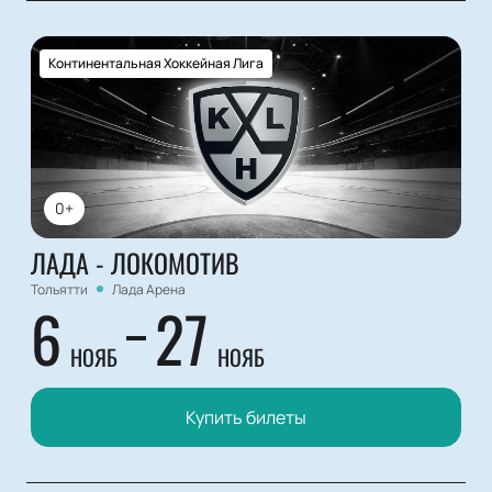
Континентальная Хоккейная Лига
0+
ЛАДА - ЛОКОМОТИВ
Тольятти
Лада Арена
6
27
НОЯБ
НОЯБ
Купить билеты