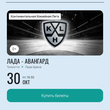
Континентальная Хоккейная Лига
0+
ЛАДА - АВАНГАРД
Тольятти
Лада Арена
30
пт, 19:30
ОКТ
Купить билеты