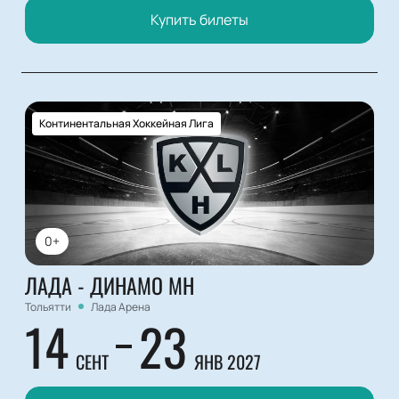
Купить билеты
Континентальная Хоккейная Лига
0+
ЛАДА - ДИНАМО МН
Тольятти
Лада Арена
14
23
СЕНТ
ЯНВ 2027