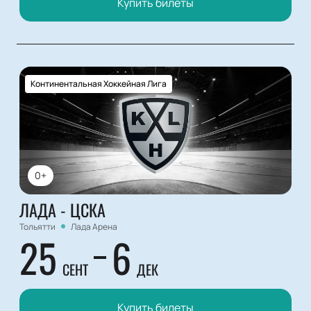
Купить билеты
Континентальная Хоккейная Лига
0+
ЛАДА - ЦСКА
Тольятти
Лада Арена
25
6
СЕНТ
ДЕК
Купить билеты