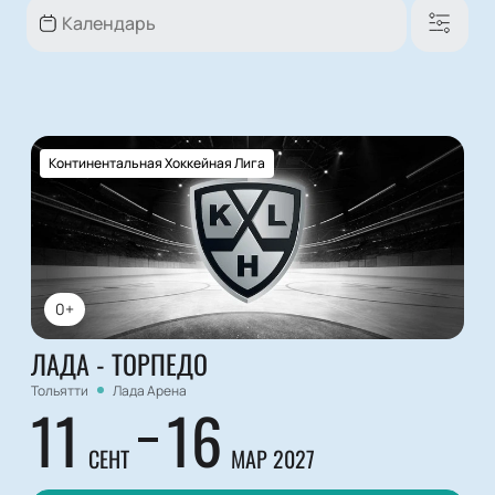
Континентальная Хоккейная Лига
0+
ЛАДА - ТОРПЕДО
Тольятти
Лада Арена
11
16
СЕНТ
МАР 2027