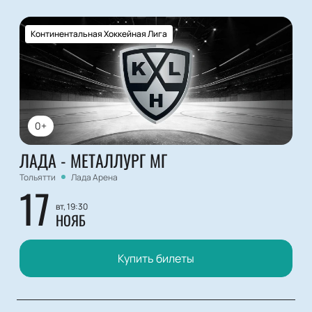
Континентальная Хоккейная Лига
0+
ЛАДА - МЕТАЛЛУРГ МГ
Тольятти
Лада Арена
17
вт, 19:30
НОЯБ
Купить билеты